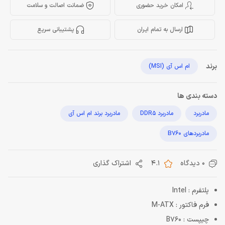
امکان خرید حضوری
ضمانت اصالت و سلامت
ارسال به تمام ایران
پشتیبانی سریع
برند
ام اس آی (MSI)
دسته بندی ها
مادربرد
مادربرد DDR5
مادربرد برند ام اس آی
مادربردهای B760
0 دیدگاه
4.1
اشتراک گذاری
پلتفرم : Intel
فرم فاکتور : M-ATX
چیپست : B760