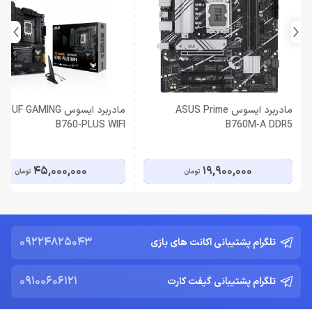
مادربرد ایسوس ASUS Prime
مادربرد ایسوس F GAMING
B760-PLUS WIFI
B760M-A DDR5
45,000,000
19,900,000
تومان
تومان
09224825043
تلگرام پشتیبانی اکانت های بازی
09100606121
تلگرام پشتیبانی گیفت کارت