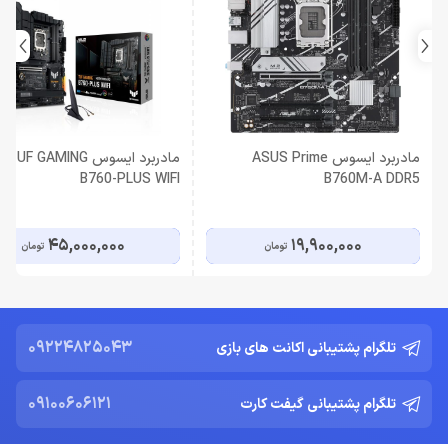
مادربرد ایسوس ASUS Prime
مادربرد ایسوس F GAMING
B760-PLUS WIFI
B760M-A DDR5
45,000,000
19,900,000
تومان
تومان
09224825043
تلگرام پشتیبانی اکانت های بازی
09100606121
تلگرام پشتیبانی گیفت کارت