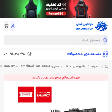
دسته‌بندی محصولات
021-91035390
مادربرد
مادربردهای B760
مادربرد MSI MAG B760 Tomahawk WIFI DDR5
جهت استعلام موجودی، تماس بگیرید