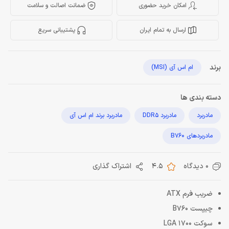
امکان خرید حضوری
ضمانت اصالت و سلامت
ارسال به تمام ایران
پشتیبانی سریع
برند
ام اس آی (MSI)
دسته بندی ها
مادربرد
مادربرد DDR5
مادربرد برند ام اس آی
مادربردهای B760
0 دیدگاه
4.5
اشتراک گذاری
ضریب فرم ATX
چیپست B760
سوکت LGA 1700