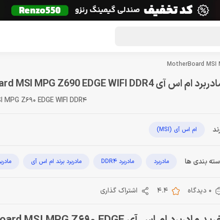
گون لوت
تماس با ما
درباره ما
مجله دراگون شاپ
ربرد ام اس آی MotherBoard MSI MPG Z690 EDGE WIFI DDR4
I MPG Z690 EDGE WIFI DDR4
ند
ام اس آی (MSI)
ته بندی ها
مادربرد
مادربرد DDR4
مادربرد برند ام اس آی
مادربرد
0 دیدگاه
4.4
اشتراک گذاری