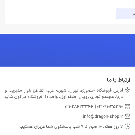
ان
ارتباط با ما
آدرس فروشگاه حضوری: تهران، شهرك غرب، تقاطع بلوار مدیریت و
دريا، مجتمع تجارى رويـال، طبقه اول، واحد 110 فروشگاه دراگون شاپ
021-28423344
|
021-91035390
info@dragon-shop.ir
7 روز هفته، 10 صبح تا 9 شب پاسخگوی شما عزیزان هستیم.