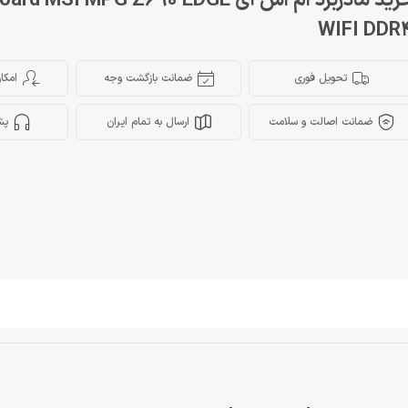
خرید مادربرد ام اس آی MSI MPG Z690 EDGE
WIFI DDR
تحویل فوری
ضمانت بازگشت وجه
امکا
ضمانت اصالت و سلامت
ارسال به تمام ایران
پش