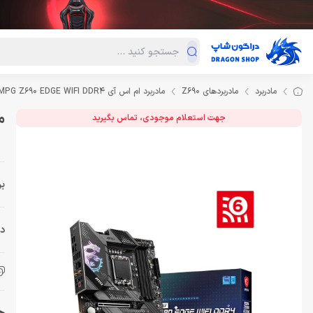
دسته‌بندی محصولات
فروش ویژه
دراگون لند
درا
مادربرد
مادربردهای Z690
مادربرد ام اس آی MotherBoard MSI MPG Z690 EDGE WIFI DDR4
ماد
جهت استعلام موجودی، تماس بگیرید
بر
دس