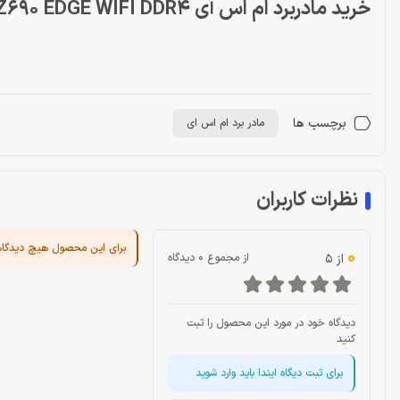
خرید مادربرد ام اس آی MotherBoard MSI MPG Z690 EDGE WIFI DDR4
برچسب ها
مادر برد ام اس ای
نظرات کاربران
برای این محصول هیچ دیدگا
0
از 5
از مجموع 0 دیدگاه
دیدگاه خود در مورد این محصول را ثبت
کنید
برای ثبت دیگاه ایندا باید وارد شوید