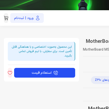
ورود | ثبت‌نام
021-91035390
این محصول به‌صورت اختصاصی و با هماهنگی قابل
MotherBoard MS
تأمین است. برای سفارش، با تیم فروش تماس
بگیرید.
استعلام قیمت
های Z690