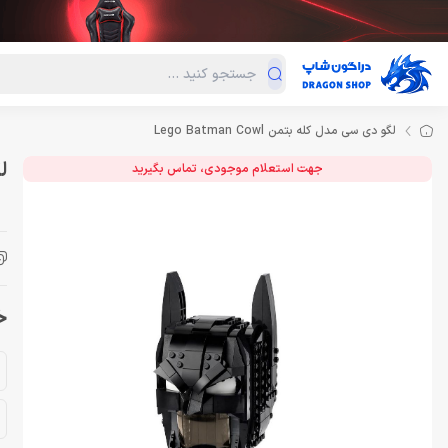
دسته‌بندی محصولات
فروش ویژه
دراگون لند
درا
لگو دی سی مدل کله بتمن Lego Batman Cowl
لگ
جهت استعلام موجودی، تماس بگیرید
خر