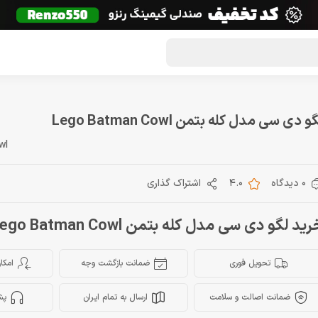
گون لوت
تماس با ما
درباره ما
مجله دراگون شاپ
و دی سی مدل کله بتمن Lego Batman Cowl
wl
0 دیدگاه
4.0
اشتراک گذاری
ید لگو دی سی مدل کله بتمن Lego Batman Cowl
تحویل فوری
ضمانت بازگشت وجه
امکا
ضمانت اصالت و سلامت
ارسال به تمام ایران
پش