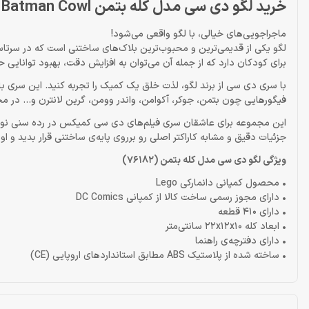
خرید لگو دی سی مدل کله بتمن Lego Batman Cowl
ماجراجویی‌های خیالی، با لگو واقعی می‌شود!
لگو یکی از قدیمی‌ترین و محبوب‌ترین بلاک‌های ساختنی است که در سرتاسر 
برای کودکان دارد که از جمله آن می‌توان به افزایش دقت، بهبود توانای
با سری دی سی از برند لگو، لذت خلق یک کمیک را تجربه کنید. این سری با
فیگورهایی چون بتمن، جوکر، آکوامن، واندر وومن، گرین لانترن و… در مج
این مجموعه برای عاشقان سری فیلم‌های دی سی کمیکس در رده سنی نوجوا
جزئیات دقیق و مشابه کاراکتر اصلی رو برروی پایه‌ی ساختنی قرار بدید و 
ویژگی لگو دی سی مدل کله بتمن (76182)
• محصول کمپانی دانمارکی Lego
• دارای مجوز رسمی ساخت کالا از کمپانی DC Comics
• دارای 410 قطعه
• ابعاد کله 22x12x10 سانتی‌متر
• دارای دفترچه‌ی راهنما
• ساخته شده از پلاستیک ABS مطابق استانداردهای اروپایی (CE)