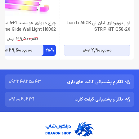
نوار نورپردازی لیان لی Lian Li ARGB
چراغ دیواری هوشمند 1+6 تیکه
Govee Glide Wall Light H6062
STRIP KIT Q58-2X
39,500,000
تومان
29,500,000
2,900,000
25%
تومان
تومان
09224825043
تلگرام پشتیبانی اکانت های بازی
09100606121
تلگرام پشتیبانی گیفت کارت