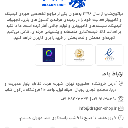
دراگون‌شاپ از سال 1396 به‌عنوان یکی از مراجع تخصصی حوزه‌ی گیمینگ
و کامپیوتر فعالیت خود را در زمینه‌ی عرضه‌ی کنسول‌های بازی، تجهیزات
گیمینگ، سیستم‌های کامپیوتری و لوازم جانبی آغاز کرده است. ما با تکیه
بر اصالت کالا، قیمت‌گذاری منصفانه و پشتیبانی حرفه‌ای، تلاش می‌کنیم
تجربه‌ای مطمئن و لذت‌بخش از خرید را برای کاربران فراهم کنیم.
ارتباط با ما
آدرس فروشگاه حضوری: تهران، شهرك غرب، تقاطع بلوار مدیریت و
دريا، مجتمع تجارى رويـال، طبقه اول، واحد 110 فروشگاه دراگون شاپ
021-28423344
|
021-91035390
info@dragon-shop.ir
7 روز هفته، 10 صبح تا 9 شب پاسخگوی شما عزیزان هستیم.