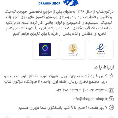
دراگون‌شاپ از سال 1396 به‌عنوان یکی از مراجع تخصصی حوزه‌ی گیمینگ
و کامپیوتر فعالیت خود را در زمینه‌ی عرضه‌ی کنسول‌های بازی، تجهیزات
گیمینگ، سیستم‌های کامپیوتری و لوازم جانبی آغاز کرده است. ما با تکیه
بر اصالت کالا، قیمت‌گذاری منصفانه و پشتیبانی حرفه‌ای، تلاش می‌کنیم
تجربه‌ای مطمئن و لذت‌بخش از خرید را برای کاربران فراهم کنیم.
ارتباط با ما
آدرس فروشگاه حضوری: تهران، شهرك غرب، تقاطع بلوار مدیریت و
دريا، مجتمع تجارى رويـال، طبقه اول، واحد 110 فروشگاه دراگون شاپ
021-28423344
|
021-91035390
info@dragon-shop.ir
7 روز هفته، 10 صبح تا 9 شب پاسخگوی شما عزیزان هستیم.