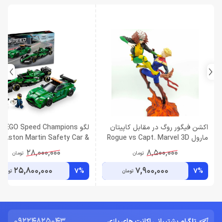
اکشن فیگور روگ در مقابل کاپیتان
لگو LEGO Speed Champions
مارول Rogue vs Capt. Marvel 3D
Aston Martin Safety Car &
AMR23 F1 76925
Action Figure
28,000,000
8,500,000
تومان
تومان
25,800,000
7,900,000
7%
7%
تومان
تومان
09224825043
تلگرام پشتیبانی اکانت های بازی