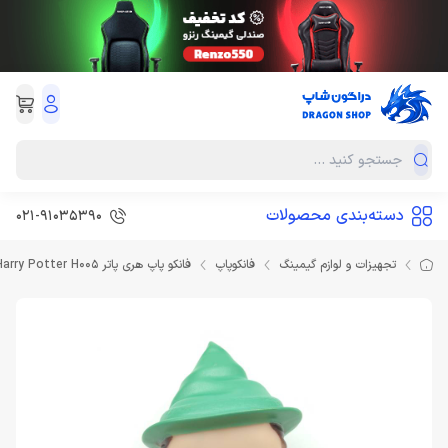
دسته‌بندی محصولات
021-91035390
تجهیزات و لوازم گیمینگ
فانکوپاپ
فانکو پاپ هری پاتر Funko POP Harry Potter H005