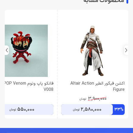
محصولات مشابه
اکشن فیگور الطیر Altair Action
فانکو پاپ ونوم OP Venom
V008
Figure
3,900,000
تومان
550,000
2,580,000
33%
تومان
تومان