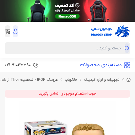
دسته‌بندی محصولات
021-91035390
تجهیزات و لوازم گیمینگ
فانکوپاپ
عروسک POP! - شخصیت Thor از Thor Ragnarok
جهت استعلام موجودی، تماس بگیرید