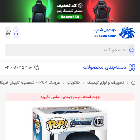
دسته‌بندی محصولات
021-91035390
تجهیزات و لوازم گیمینگ
فانکوپاپ
عروسک POP! - شخصیت کاپیتان امریکا از اونجرز Captain America
جهت استعلام موجودی، تماس بگیرید