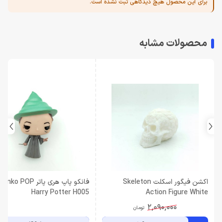
برای این محصول هیچ دیدگاهی ثبت نشده است.
محصولات مشابه
اکشن فیگور اسکلت Skeleton
فانکو پاپ هری پاتر Funko POP
Harry Potter H005
Action Figure White
2,090,000
تومان