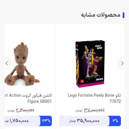
محصولات مشابه
لگو Lego Fortnite Peely Bone
اکشن فیگور گروت ot Action
Figure GR001
77072
2,300,000
37,000,000
تومان
تومان
1,750,000
35,900,000
23%
2%
تومان
تومان