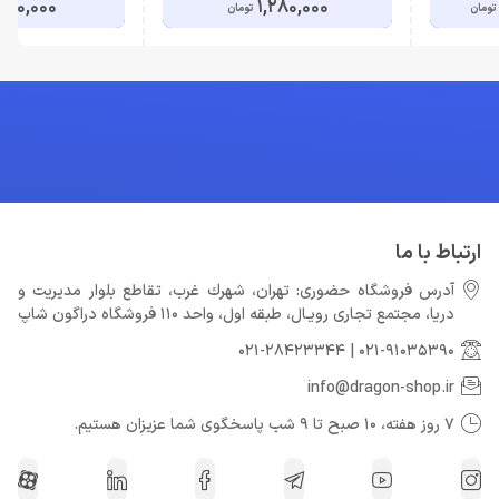
450,000
1,280,000
تومان
تومان
ارتباط با ما
آدرس فروشگاه حضوری: تهران، شهرك غرب، تقاطع بلوار مدیریت و
دريا، مجتمع تجارى رويـال، طبقه اول، واحد 110 فروشگاه دراگون شاپ
021-28423344
|
021-91035390
info@dragon-shop.ir
7 روز هفته، 10 صبح تا 9 شب پاسخگوی شما عزیزان هستیم.