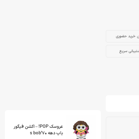
ن خرید حضوری
تیبانی سریع
عروسک POP! – اکشن فیگور
باب دهه 70’s bob