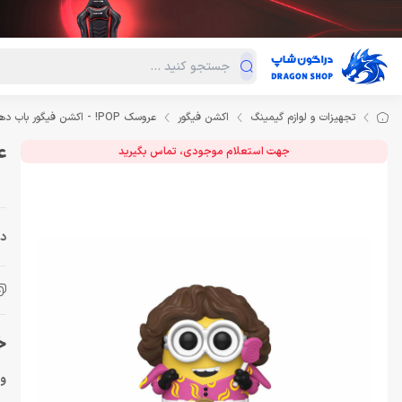
دسته‌بندی محصولات
فروش ویژه
دراگون لند
درا
تجهیزات و لوازم گیمینگ
اکشن فیگور
عروسک POP! - اکشن فیگور باب دهه 70's bob
عروسک
جهت استعلام موجودی، تماس بگیرید
دس
خری
ویژگ