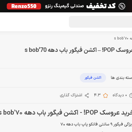
گون لوت
تماس با ما
درباره ما
مجله دراگون شاپ
 POP! – اکشن فیگور باب دهه 70’s bob
ته بندی ها
اکشن فیگور
0 دیدگاه
4.3
اشتراک گذاری
د عروسک POP! - اکشن فیگور باب دهه 70's bob
ی فیگور 9 سانتی فانکو پاپ باب دهه 70