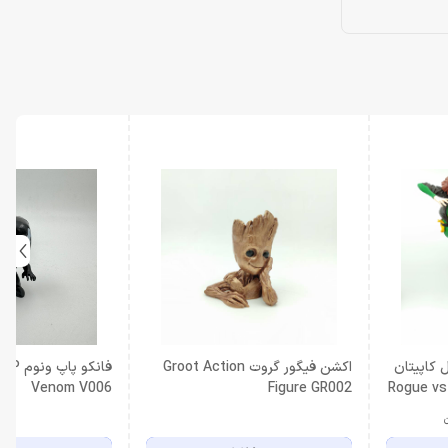
 کاپیتان
اکشن فیگور گروت Groot Action
فانکو پ
Rogue vs C
Figure GR002
Venom V006
ن