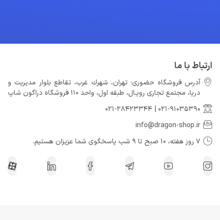
ارتباط با ما
آدرس فروشگاه حضوری: تهران، شهرك غرب، تقاطع بلوار مدیریت و
دريا، مجتمع تجارى رويـال، طبقه اول، واحد 110 فروشگاه دراگون شاپ
021-28423344
|
021-91035390
info@dragon-shop.ir
7 روز هفته، 10 صبح تا 9 شب پاسخگوی شما عزیزان هستیم.