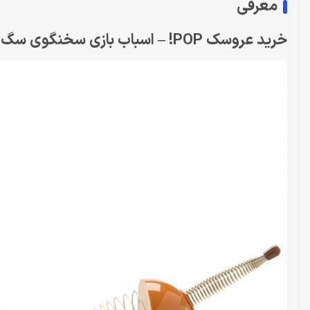
معرفی
خرید عروسک POP! – اسباب بازی سخنگوی سگ اسلینکی از فیلم Toy Story