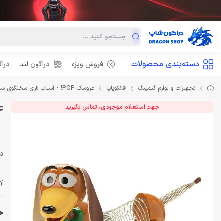
دسته‌بندی محصولات
فروش ویژه
دراگون لند
درا
تجهیزات و لوازم گیمینگ
فانکوپاپ
عروسک POP! - اسباب بازی سخنگوی سگ اسلینکی از فیلم Toy Story
عروسک P
جهت استعلام موجودی، تماس بگیرید
دس