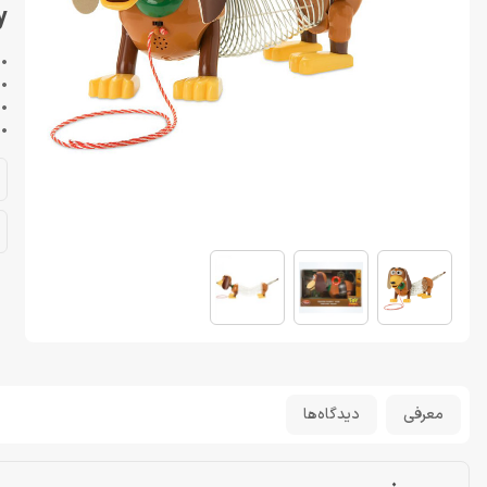
y
• 
• د
• 
• 
معرفی
دیدگاه‌ها