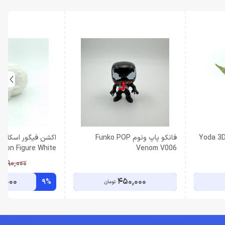
شن فیگور یودا کوچک Yoda 3D
فانکو پاپ ونوم Funko POP
tion Figure White
Venom V006
,090,000
0,000
450,000
9%
تومان