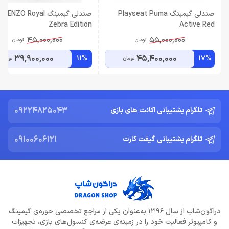
صندلی گیمینگ Playseat Puma
صندلی گیمینگ RENZO Royal
Zebra Edition
Active Red
45,000,000
55,000,000
تومان
تومان
39,900,000
45,400,000
11%
17%
تومان
تومان
09224825043
تلگرام پشتیبانی اکانت های بازی
09100606121
تلگرام پشتیبانی گیفت کارت
دراگون‌شاپ از سال 1396 به‌عنوان یکی از مراجع تخصصی حوزه‌ی گیمینگ
و کامپیوتر فعالیت خود را در زمینه‌ی عرضه‌ی کنسول‌های بازی، تجهیزات