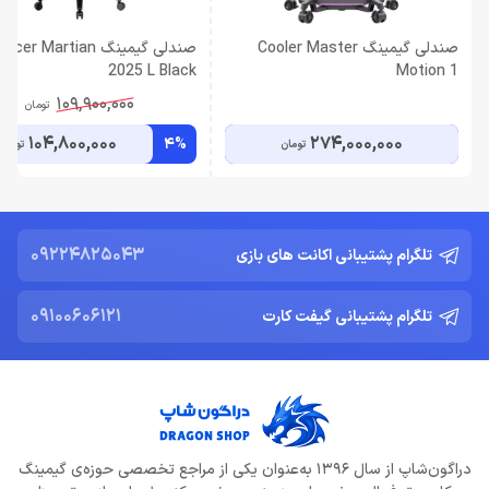
صندلی گیمینگ Cooler Master
صندلی گیمینگ er Martian
2025 L Black
Motion 1
109,900,000
تومان
104,800,000
274,000,000
4%
تومان
تومان
09224825043
تلگرام پشتیبانی اکانت های بازی
09100606121
تلگرام پشتیبانی گیفت کارت
دراگون‌شاپ از سال 1396 به‌عنوان یکی از مراجع تخصصی حوزه‌ی گیمینگ