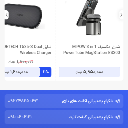
شارژر مگسیف MIPOW 3 in 1
شارژر HOETECH T535-S Dual
Wireless Charger
PowerTube MagStation BS300
Gray
1,800,000
تومان
1,600,000
5,950,000
11%
تومان
تومان
09224825043
تلگرام پشتیبانی اکانت های بازی
09100606121
تلگرام پشتیبانی گیفت کارت