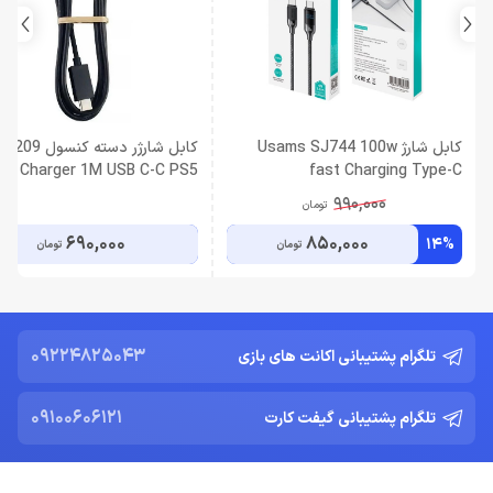
کابل شارژ Usams SJ744 100w
کابل شارژر دسته کن
le Charger 1M USB C-C PS5
fast Charging Type-C
990,000
تومان
690,000
850,000
14%
تومان
تومان
09224825043
تلگرام پشتیبانی اکانت های بازی
09100606121
تلگرام پشتیبانی گیفت کارت