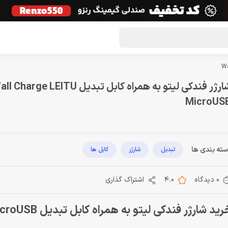
گون لوت
تماس با ما
درباره ما
مجله دراگون شاپ
شارژر فندکی لیتو به همراه کابل تبدیل Charge LEITU
MicroUS
ته بندی ها
تبدیل
شارژر
کابل ها
0 دیدگاه
4.0
اشتراک گذاری
ید شارژر فندکی لیتو به همراه کابل تبدیل LEITU microUSB