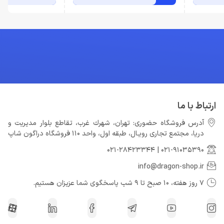
ارتباط با ما
آدرس فروشگاه حضوری: تهران، شهرك غرب، تقاطع بلوار مدیریت و
دريا، مجتمع تجارى رويـال، طبقه اول، واحد 110 فروشگاه دراگون شاپ
021-28423344
|
021-91035390
info@dragon-shop.ir
7 روز هفته، 10 صبح تا 9 شب پاسخگوی شما عزیزان هستیم.