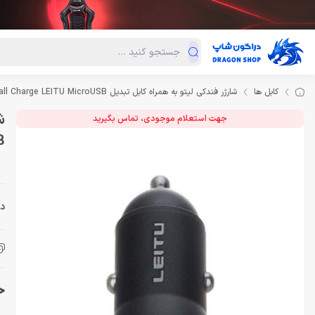
دسته‌بندی محصولات
فروش ویژه
دراگون لند
درا
کابل ها
شارژر فندکی لیتو به همراه کابل تبدیل Wall Charge LEITU MicroUSB
جهت استعلام موجودی، تماس بگیرید
B
دس
خر