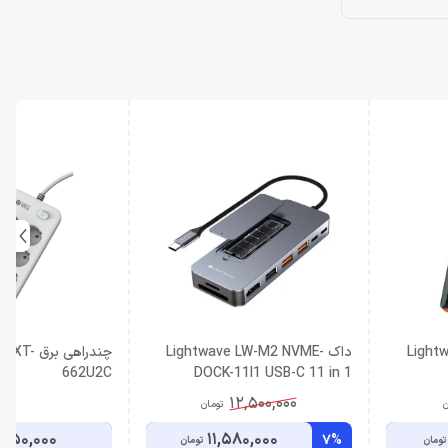
Lightw
داک Lightwave LW-M2 NVME-
چندراهی ب
662U2C
DOCK-11I1 USB-C 11 in 1
12,500,000
ن
تومان
,950,000
11,580,000
7%
تومان
تومان