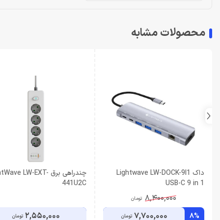
محصولات مشابه
داک Lightwave LW-DOCK-9I1
چندراهی برق tWave LW-EXT
441U2C
USB-C 9 in 1
8,400,000
تومان
2,550,000
7,700,000
8%
تومان
تومان