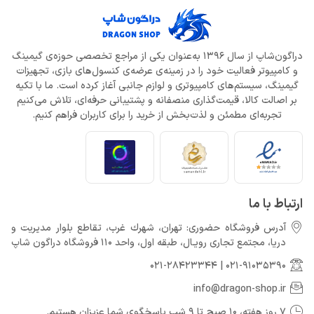
دراگون‌شاپ از سال 1396 به‌عنوان یکی از مراجع تخصصی حوزه‌ی گیمینگ
و کامپیوتر فعالیت خود را در زمینه‌ی عرضه‌ی کنسول‌های بازی، تجهیزات
گیمینگ، سیستم‌های کامپیوتری و لوازم جانبی آغاز کرده است. ما با تکیه
بر اصالت کالا، قیمت‌گذاری منصفانه و پشتیبانی حرفه‌ای، تلاش می‌کنیم
تجربه‌ای مطمئن و لذت‌بخش از خرید را برای کاربران فراهم کنیم.
ارتباط با ما
آدرس فروشگاه حضوری: تهران، شهرك غرب، تقاطع بلوار مدیریت و
دريا، مجتمع تجارى رويـال، طبقه اول، واحد 110 فروشگاه دراگون شاپ
021-28423344
|
021-91035390
info@dragon-shop.ir
7 روز هفته، 10 صبح تا 9 شب پاسخگوی شما عزیزان هستیم.