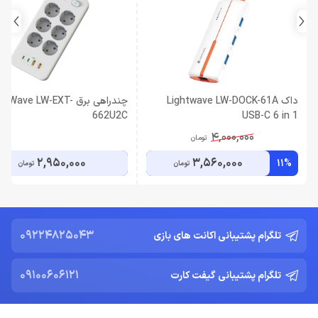
داک Lightwave LW-DOCK-61A
چندراهی برق htWave LW-EXT
662U2C
USB-C 6 in 1
4,000,000
تومان
2,950,000
3,560,000
11%
تومان
تومان
09224825043
تلگرام پشتیبانی اکانت های بازی
09100606121
تلگرام پشتیبانی گیفت کارت