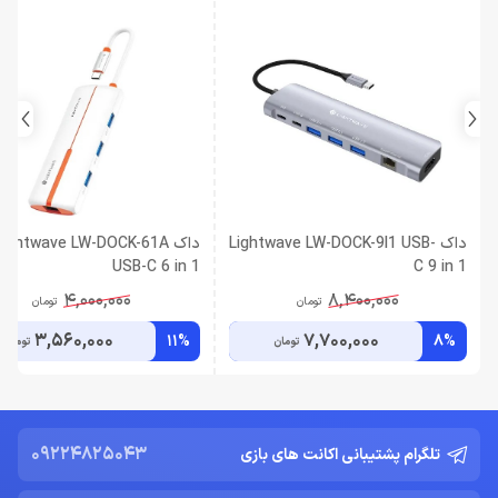
داک Lightwave LW-DOCK-9I1 USB-
داک Lightwave LW-DOCK-61A
USB-C 6 in 1
C 9 in 1
4,000,000
8,400,000
تومان
تومان
3,560,000
7,700,000
11%
8%
تومان
تومان
09224825043
تلگرام پشتیبانی اکانت های بازی