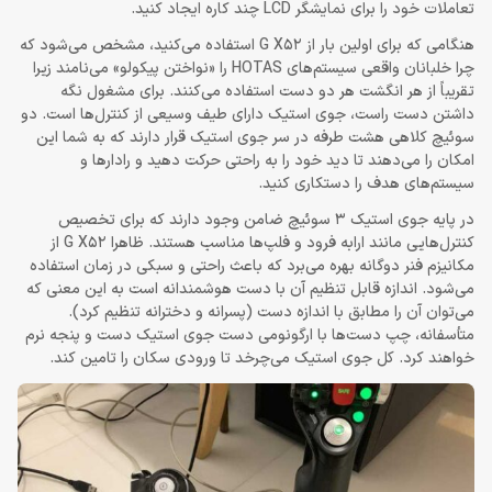
تعاملات خود را برای نمایشگر LCD چند کاره ایجاد کنید.
هنگامی که برای اولین بار از G X52 استفاده می‌کنید، مشخص می‌شود که
چرا خلبانان واقعی سیستم‌های HOTAS را «نواختن پیکولو» می‌نامند زیرا
تقریباً از هر انگشت هر دو دست استفاده می‌کنند. برای مشغول نگه
داشتن دست راست، جوی استیک دارای طیف وسیعی از کنترل‌ها است. دو
سوئیچ کلاهی هشت طرفه در سر جوی استیک قرار دارند که به شما این
امکان را می‌دهند تا دید خود را به راحتی حرکت دهید و رادارها و
سیستم‌های هدف را دستکاری کنید.
در پایه جوی استیک 3 سوئیچ ضامن وجود دارند که برای تخصیص
کنترل‌هایی مانند ارابه فرود و فلپ‌ها مناسب هستند. ظاهرا G X52 از
مکانیزم فنر دوگانه بهره می‌برد که باعث راحتی و سبکی در زمان استفاده
می‌شود. اندازه قابل تنظیم آن با دست هوشمندانه است به این معنی که
می‌توان آن را مطابق با اندازه دست (پسرانه و دخترانه تنظیم کرد).
متأسفانه، چپ دست‌ها با ارگونومی دست جوی استیک دست و پنجه نرم
خواهند کرد. کل جوی استیک می‌چرخد تا ورودی سکان را تامین کند.