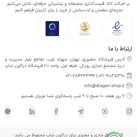
بر اصالت کالا، قیمت‌گذاری منصفانه و پشتیبانی حرفه‌ای، تلاش می‌کنیم
تجربه‌ای مطمئن و لذت‌بخش از خرید را برای کاربران فراهم کنیم.
ارتباط با ما
آدرس فروشگاه حضوری: تهران، شهرك غرب، تقاطع بلوار مدیریت و
دريا، مجتمع تجارى رويـال، طبقه اول، واحد 110 فروشگاه دراگون شاپ
021-28423344
|
021-91035390
info@dragon-shop.ir
7 روز هفته، 10 صبح تا 9 شب پاسخگوی شما عزیزان هستیم.
کلیه حقوق مادی و معنوی برای دراگون شاپ محفوظ می باشد.