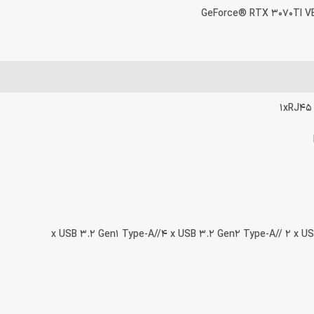
GeForce® RTX 3070TI 
1xRJ45 