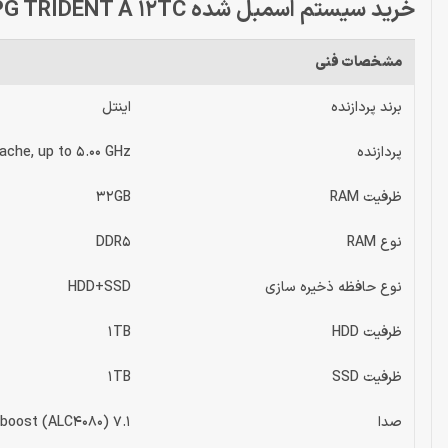
خرید سیستم اسمبل شده MSI MPG TRIDENT A 12TC
مشخصات فنی
برند پردازنده
اینتل
پردازنده
ache, up to 5.00 GHz
ظرفیت RAM
32GB
نوع RAM
DDR5
نوع حافظه ذخیره سازی
HDD+SSD
ظرفیت HDD
1TB
ظرفیت SSD
1TB
صدا
7.1 Channel HD Audio with Nahimic 3 audio boost (ALC4080)