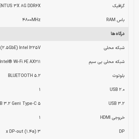
گرافیک
VENTUS 3X 8G DDR6X
باس RAM
4800MHz
درگاه ها
شبکه محلی
(2.5GbE) Intel I225V
شبکه محلی بی سیم
Intel® Wi-Fi 6E AX211
بلوتوث
BLUETOOTH 5.2
1
USB 2.0
5 x USB 3.2 Gen1 Type-A//4 x USB 3.2 Gen2 Type-A// 2 x USB 3.2 Gen1 Type-C
USB 3.2
خروجی HDMI
1
3 x DP-out (1.4a)
DP