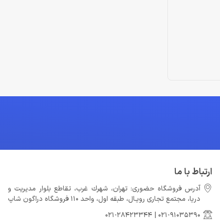
ارتباط با ما
آدرس فروشگاه حضوری: تهران، شهرك غرب، تقاطع بلوار مدیریت و
دريا، مجتمع تجارى رويـال، طبقه اول، واحد 110 فروشگاه دراگون شاپ
021-28423344
|
021-91035390