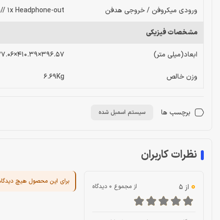
ورودی میکروفن / خروجی هدفن
n// 1x Headphone-out
مشخصات فیزیکی
ابعاد(میلی متر)
396.57×410.39×137.06
وزن خالص
6.69Kg
برچسب ها
سیستم اسمبل شده
نظرات کاربران
برای این محصول هیچ دیدگا
0
از 5
از مجموع 0 دیدگاه