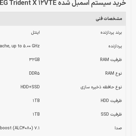
خرید سیستم اسمبل شده MSI MEG Trident X 12VTE
مشخصات فنی
برند پردازنده
اینتل
پردازنده
ache, up to 5.00 GHz
ظرفیت RAM
32GB
نوع RAM
DDR5
نوع حافظه ذخیره سازی
HDD+SSD
ظرفیت HDD
1TB
ظرفیت SSD
1TB
صدا
7.1 Channel HD Audio with Nahimic 3 audio boost (ALC4080)