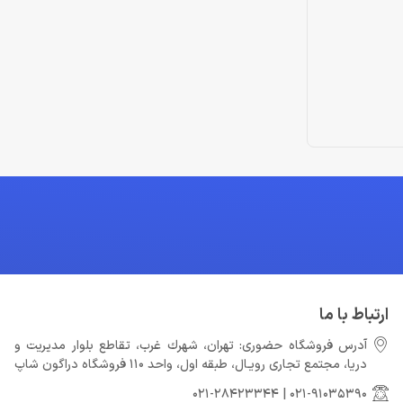
ارتباط با ما
آدرس فروشگاه حضوری: تهران، شهرك غرب، تقاطع بلوار مدیریت و
دريا، مجتمع تجارى رويـال، طبقه اول، واحد 110 فروشگاه دراگون شاپ
021-28423344
|
021-91035390