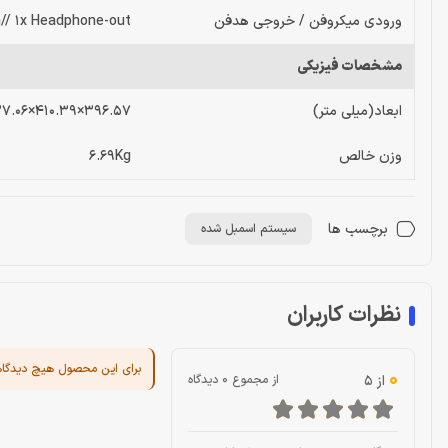
ورودی میکروفن / خروجی هدفن
n// 1x Headphone-out
مشخصات فیزیکی
ابعاد(میلی متر)
396.57×410.39×137.06
وزن خالص
6.69Kg
برچسب ها
سیستم اسمبل شده
نظرات کاربران
برای این محصول هیچ دیدگا
0
از 5
از مجموع 0 دیدگاه