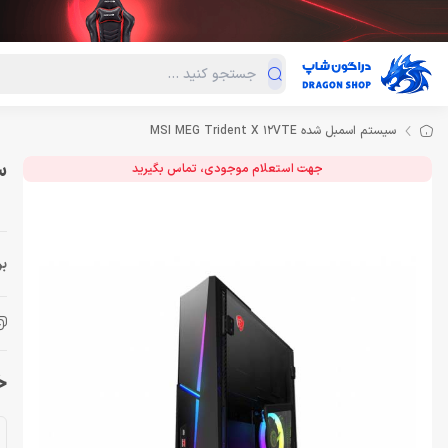
دسته‌بندی محصولات
فروش ویژه
دراگون لند
درا
سیستم اسمبل شده MSI MEG Trident X 12VTE
سی
جهت استعلام موجودی، تماس بگیرید
بر
خر