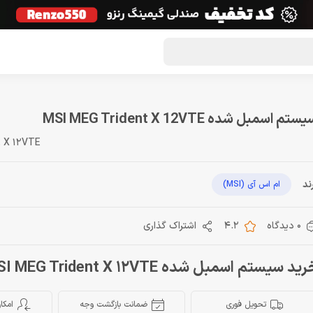
گون لوت
تماس با ما
درباره ما
مجله دراگون شاپ
ستم اسمبل شده MSI MEG Trident X 12VTE
 X 12VTE
ند
ام اس آی (MSI)
0 دیدگاه
4.2
اشتراک گذاری
ید سیستم اسمبل شده MSI MEG Trident X 12VTE
تحویل فوری
ضمانت بازگشت وجه
امکا