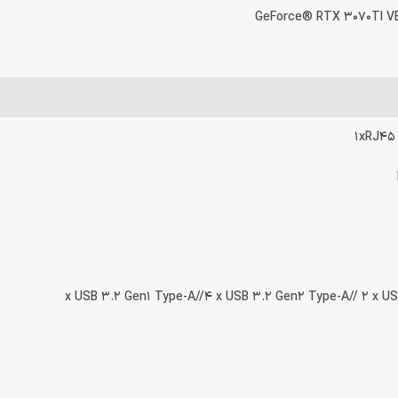
GeForce® RTX 3070TI 
1xRJ45 