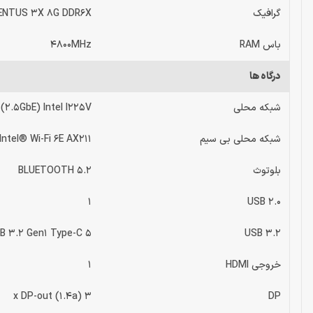
گرافیک
VENTUS 3X 8G DDR6X
باس RAM
4800MHz
درگاه ها
شبکه محلی
(2.5GbE) Intel I225V
شبکه محلی بی سیم
Intel® Wi-Fi 6E AX211
بلوتوث
BLUETOOTH 5.2
1
USB 2.0
5 x USB 3.2 Gen1 Type-A//4 x USB 3.2 Gen2 Type-A// 2 x USB 3.2 Gen1 Type-C
USB 3.2
خروجی HDMI
1
3 x DP-out (1.4a)
DP