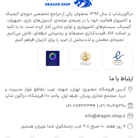
دراگون‌شاپ از سال 1396 به‌عنوان یکی از مراجع تخصصی حوزه‌ی گیمینگ
و کامپیوتر فعالیت خود را در زمینه‌ی عرضه‌ی کنسول‌های بازی، تجهیزات
گیمینگ، سیستم‌های کامپیوتری و لوازم جانبی آغاز کرده است. ما با تکیه
بر اصالت کالا، قیمت‌گذاری منصفانه و پشتیبانی حرفه‌ای، تلاش می‌کنیم
تجربه‌ای مطمئن و لذت‌بخش از خرید را برای کاربران فراهم کنیم.
ارتباط با ما
آدرس فروشگاه حضوری: تهران، شهرك غرب، تقاطع بلوار مدیریت و
دريا، مجتمع تجارى رويـال، طبقه اول، واحد 110 فروشگاه دراگون شاپ
021-28423344
|
021-91035390
info@dragon-shop.ir
7 روز هفته، 10 صبح تا 9 شب پاسخگوی شما عزیزان هستیم.