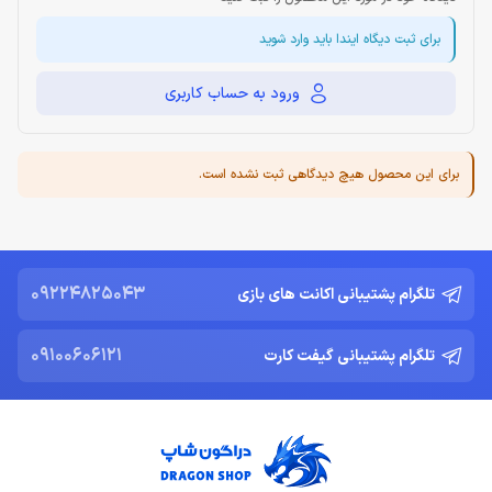
برای ثبت دیگاه ایندا باید وارد شوید
ورود به حساب کاربری
برای این محصول هیچ دیدگاهی ثبت نشده است.
09224825043
تلگرام پشتیبانی اکانت های بازی
09100606121
تلگرام پشتیبانی گیفت کارت