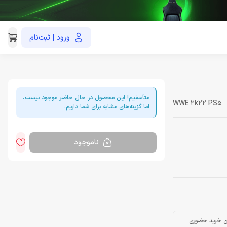
ورود | ثبت‌نام
021-91035390
متأسفیم! این محصول در حال حاضر موجود نیست،
WWE 2k22 PS5
اما گزینه‌های مشابه برای شما داریم.
ناموجود
ن خرید حضوری