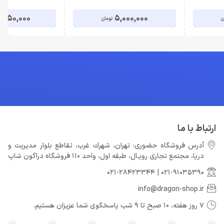
,250,000
5,000,000
ن
تومان
ارتباط با ما
آدرس فروشگاه حضوری: تهران، شهرك غرب، تقاطع بلوار مدیریت و
دريا، مجتمع تجارى رويـال، طبقه اول، واحد 110 فروشگاه دراگون شاپ
021-28423344
|
021-91035390
info@dragon-shop.ir
7 روز هفته، 10 صبح تا 9 شب پاسخگوی شما عزیزان هستیم.