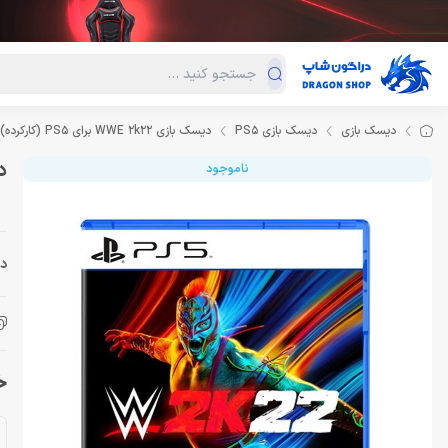
دسته‌بندی محصولات
فروش ویژه
دراگون لند
درا
دیسک بازی
دیسک بازی PS5
دیسک بازی WWE 2k22 برای PS5 (کارکرده)
دیس
ناموجود
دس
خر