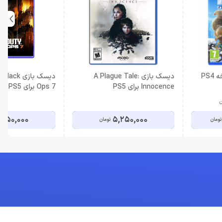
دیسک بازی A Plague Tale:
دیسک بازی 
Innocence برای PS5
Ops 7 برای PS5
ن
,450,000
5,250,000
تومان
تومان