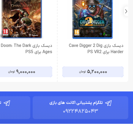
دیسک بازی Cave Digger 2 Dig
دیسک بازی Doom: The Dark
Harder برای PS VR2
Ages برای PS5
9,000,000
5,200,000
تومان
تومان
تلگرام پشتیبانی اکانت های بازی
ت
09224825043