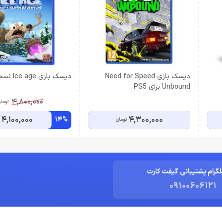
دیسک بازی Need for Speed
دیسک بازی Ice age نسخه PS4
Unbound برای PS5
4,800,000
توما
4,100,000
4,300,000
14%
تومان
لگرام پشتیبانی گیفت کارت
09100606121