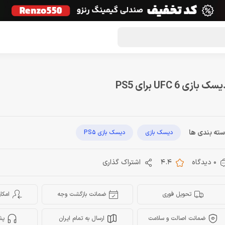
گون لوت
تماس با ما
درباره ما
مجله دراگون شاپ
سک بازی UFC 6 برای PS5
ته بندی ها
دیسک بازی
دیسک بازی PS5
0 دیدگاه
4.4
اشتراک گذاری
تحویل فوری
ضمانت بازگشت وجه
امکا
ضمانت اصالت و سلامت
ارسال به تمام ایران
پش