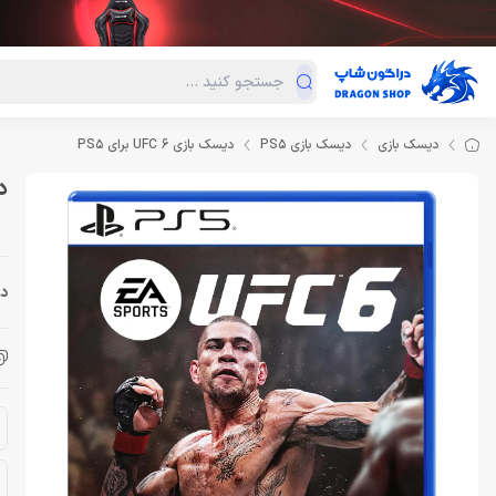
دسته‌بندی محصولات
فروش ویژه
دراگون لند
درا
دیسک بازی
دیسک بازی PS5
دیسک بازی UFC 6 برای PS5
دی
دس