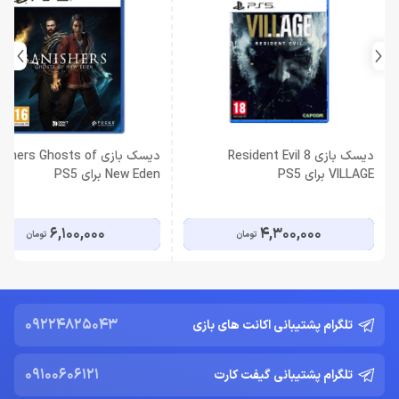
دیسک بازی Resident Evil 8
دیسک بازی hers Ghosts of
VILLAGE برای PS5
New Eden برای PS5
6,100,000
4,300,000
تومان
تومان
09224825043
تلگرام پشتیبانی اکانت های بازی
09100606121
تلگرام پشتیبانی گیفت کارت