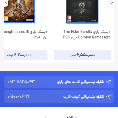
دیسک بازی The Elder Scrolls
دیسک بازی ttlenightmares III
Oblivion Remasterd برای PS5
برای PS4
6,200,000
6,550,000
تومان
تومان
09224825043
تلگرام پشتیبانی اکانت های بازی
09100606121
تلگرام پشتیبانی گیفت کارت