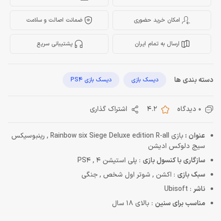
امکان خرید حضوری
ضمانت اصالت و سلامت
ارسال به تمام ایران
پشتیبانی سریع
دسته بندی ها
دیسک بازی
دیسک بازی PS4
0 دیدگاه
4.2
اشتراک گذاری
عنوان :
بازی Rainbow six Siege Deluxe edition R-all , رینبوسیکس
سیج دلوکس ادیشن
سازگاری با کنسول بازی
: پلی استیشن 4 , PS4
سبک بازی
: اکشن , شوتر اول شخص , جنگی
ناشر
: Ubisoft
مناسب برای سنین
: بالای 18 سال