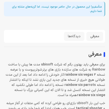
متأسفیم! این محصول در حال حاضر موجود نیست، اما گزینه‌های مشابه برای
شما داریم.
معرفی
دیدگاه‌ها
معرفی
برای معرفی باید بهتون بگم که شرکت
ubisoft
مدت ها پیش با ساخت
Rainbow به شرکت های سازنده بازی های برتر شوتر پیوست و با عرضه
نسخه
rainbow six vegas 2
کار خودش را ادامه داد اما بعد از این مدت
طولانی هیچ خبری از نسخه های جدید این بازی نشد تا اینکه با انتشار
نسخه
rainbow six parrots
نسخه را ادامه داد اما طولی نکشید که
انتشار این نسخه کنسل شد و تا الان که این کمپانی بزرگ با نسخه
rainbow six siege
همراه ما است.
خب این بار ubisoft بازی‌ای رو طراحی کرده که کمی متفات تر آغاز میشه
و
tactical shooter
است. خب همان ابتدا که شما وارد بازی می‌شوید