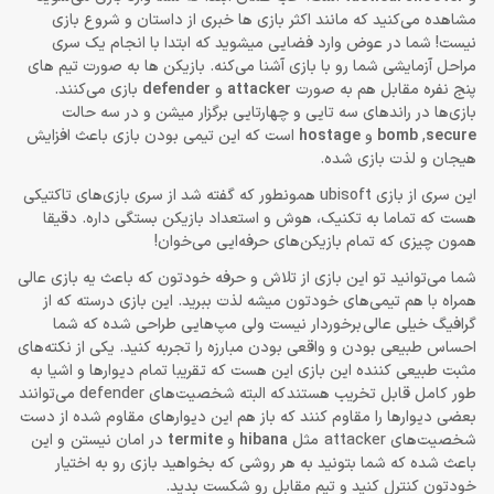
مشاهده می‌کنید که مانند اکثر بازی ها خبری از داستان و شروع بازی
نیست! شما در عوض وارد فضایی میشوید که ابتدا با انجام یک سری
مراحل آزمایشی شما رو با بازی آشنا می‌کنه. بازیکن ها به صورت تیم های
پنج نفره مقابل هم به صورت
attacker
و
defender
بازی می‌کنند.
بازی‌ها در راندهای سه تایی و چهارتایی برگزار میشن و در سه حالت
secure
,
bomb
و
hostage
است که این تیمی بودن بازی باعث افزایش
هیجان و لذت بازی شده.
این سری از بازی ubisoft همونطور که گفته شد از سری بازی‌های تاکتیکی
هست که تماما به تکنیک، هوش و استعداد بازیکن بستگی داره. دقیقا
همون چیزی که تمام بازیکن‌های حرفه‌ایی می‌خوان!
شما می‌توانید تو این بازی از تلاش و حرفه خودتون که باعث یه بازی عالی
همراه با هم تیمی‌های خودتون میشه لذت ببرید. این بازی درسته که از
گرافیگ خیلی عالی برخوردار نیست ولی مپ‌هایی طراحی شده که شما
احساس طبیعی بودن و واقعی بودن مبارزه را تجربه کنید. یکی از نکته‌های
مثبت طبیعی کننده این بازی این هست که تقریبا تمام دیوارها و اشیا به
طور کامل قابل تخریب هستند که البته شخصیت‌های defender می‌توانند
بعضی دیوارها را مقاوم کنند که باز هم این دیوارهای مقاوم شده از دست
شخصیت‌های attacker مثل
hibana
و
termite
در امان نیستن و این
باعث شده که شما بتونید به هر روشی که بخواهید بازی رو به اختیار
خودتون کنترل کنید و تیم مقابل رو شکست بدید.