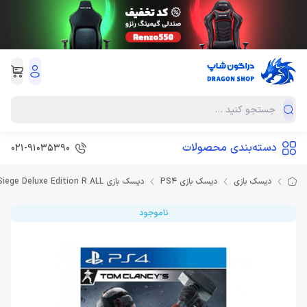
دسته‌بندی محصولات
021-91035390
دیسک بازی
دیسک بازی PS4
دیسک بازی Rainbow Six Siege Deluxe Edition R ALL برای PS4 (کارکرده)
ناموجود