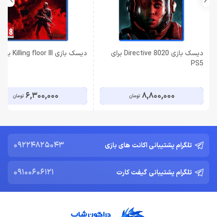
دیسک بازی Directive 8020 برای
دیسک بازی Killing floor III برای PS5
PS5
6,300,000
8,800,000
تومان
تومان
09224825043
تلگرام پشتیبانی اکانت های بازی
09100606121
تلگرام پشتیبانی گیفت کارت