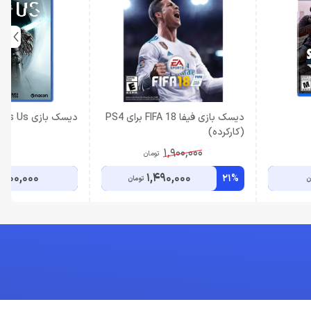
دیسک بازی فیفا FIFA 18 برای PS4
دیسک بازی Hell Is Us برای PS5
(کارکرده)
1,900,000
تومان
,000,000
1,490,000
21%
ن
تومان