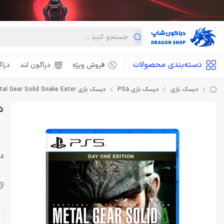
دسته‌بندی محصولات
فروش ویژه
دراگون لند
درا
دیسک بازی
دیسک بازی PS5
دیسک بازی Metal Gear Solid Snake Eater برای PS5
دیسک
دس