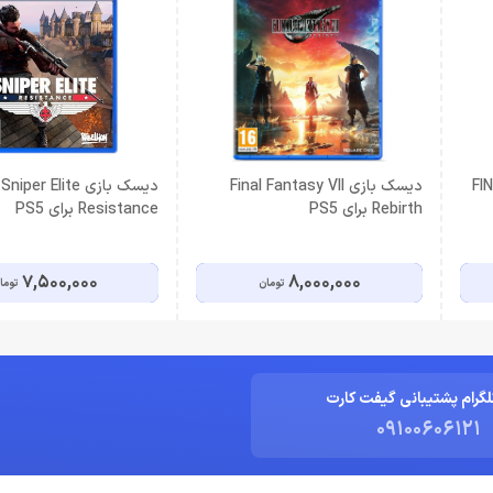
FINA
دیسک بازی Final Fantasy VII
دیسک بازی Sniper Elite
Rebirth برای PS5
Resistance برای PS5
7,500,000
8,000,000
تومان
توما
لگرام پشتیبانی گیفت کارت
09100606121