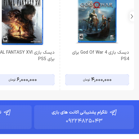
دیسک بازی God Of War 4 برای
دیسک بازی L FANTASY XVI
PS4
برای PS5
6,000,000
4,000,000
تومان
تومان
تلگرام پشتیبانی اکانت های بازی
ت
09224825043