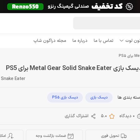
گون لوت
تماس با ما
درباره ما
مجله دراگون شاپ
 بازی Metal Gear Solid Snake Eater برای PS5
d Snake Eater
ته بندی ها
دیسک بازی
دیسک بازی PS5
0 دیدگاه
5.0
اشتراک گذاری
تحویل فوری
ضمانت بازگشت وجه
امکا