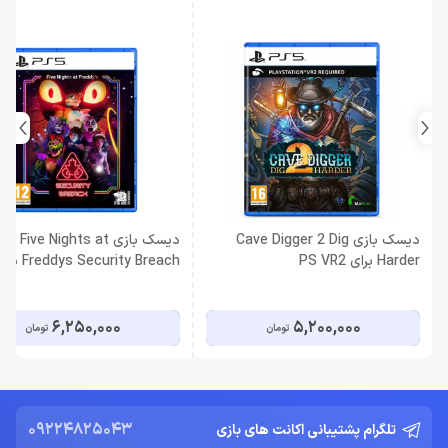
دیسک بازی Cave Digger 2 Dig
دیسک بازی Five Nights at
Harder برای PS VR2
Freddys Security Breach
PS5
6,250,000
5,200,000
تومان
تومان
09224825043
تلگرام پشتیبانی اکانت های بازی