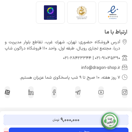
ارتباط با ما
آدرس فروشگاه حضوری: تهران، شهرك غرب، تقاطع بلوار مدیریت و
دريا، مجتمع تجارى رويـال، طبقه اول، واحد 110 فروشگاه دراگون شاپ
021-28423344
|
021-91035390
info@dragon-shop.ir
7 روز هفته، 10 صبح تا 9 شب پاسخگوی شما عزیزان هستیم.
کلیه حقوق مادی و معنوی برای دراگون شاپ محفوظ می باشد.
9,000,000
تومان