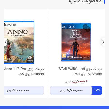
محصولات مشابه
دیسک بازی STAR WARS Jedi
دیسک بازی Anno 117: Pax
Survivors برای PS4
Romana برای PS5
5,700,000
تومان
7,000,000
4,700,000
17%
تومان
تومان