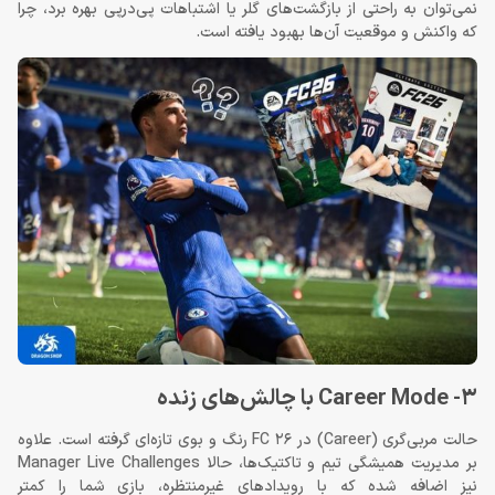
نمی‌توان به راحتی از بازگشت‌های گلر یا اشتباهات پی‌درپی بهره برد، چرا
که واکنش و موقعیت آن‌ها بهبود یافته است.
3- Career Mode با چالش‌های زنده
حالت مربی‌گری (Career) در FC 26 رنگ و بوی تازه‌ای گرفته است. علاوه
بر مدیریت همیشگی تیم و تاکتیک‌ها، حالا Manager Live Challenges
نیز اضافه شده که با رویدادهای غیرمنتظره، بازی شما را کمتر