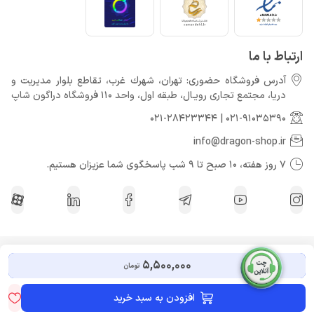
ارتباط با ما
آدرس فروشگاه حضوری: تهران، شهرك غرب، تقاطع بلوار مدیریت و
دريا، مجتمع تجارى رويـال، طبقه اول، واحد 110 فروشگاه دراگون شاپ
021-28423344
|
021-91035390
info@dragon-shop.ir
7 روز هفته، 10 صبح تا 9 شب پاسخگوی شما عزیزان هستیم.
کلیه حقوق مادی و معنوی برای دراگون شاپ محفوظ می باشد.
5,500,000
تومان
افزودن به سبد خرید