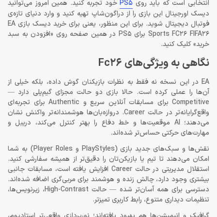
انتخابی است که باید روی
PS5
خود تجربه کنید. همین امروز می‌توانید
دیسک اورجینال این بازی را از دراگون‌شاپ تهیه کنید و وارد دنیای تازه‌ی
فوتبال دیجیتال شوید. برای این منظور، یعنی برای خرید دیسک بازی EA
Sports FC26 FIFA26 برای PS5 در همین صفحه روی «افزودن به سبد
خرید» کلیک کنید.
نگاهی به ویژگی‌های Fc26
EA در این نسخه نه فقط به نظرات بازیکنان گوش داده، بلکه خیلی از
آن‌ها را عملی کرده است. حالا بازی دو حالت مجزای گیم‌پلی دارد —
Competitive برای مسابقات آنلاین سریع و Authentic برای تجربه‌ای
واقع‌گرایانه‌تر در حالت Career. دروازه‌بان‌ها هوشمندانه‌تر واکنش نشان
می‌دهند؛ AI موقعیت‌ها و خط دفاع را بهتر کنترل می‌کند، دریبل و
مهارت‌های حرکتی حساس‌تر شده‌اند.
نقش‌ها و سبک‌های جدید بازی (PlayStyles و Player Roles) به شما
امکان می‌دهند تا تیم یا بازیکن‌تان را دقیق‌تر از همیشه سفارشی کنید.
استقلال مدیریتی در حالت Career افزایش یافته است، مسابقات جانبی
بیشتری وجود دارد، چالش زنده و هوشمند برای مربی‌گری اضافه شده‌اند.
دسترسی برای همه آسان‌تر شده — حالت High-Contrast، زیرنویس‌ها،
تنظیمات دیداری متنوع، رابط کاربری تمیزتر.
گرافیک و انیمیشن‌ها هم بهبود یافته‌اند؛ نورپردازی واقعی‌تر استادیوم،