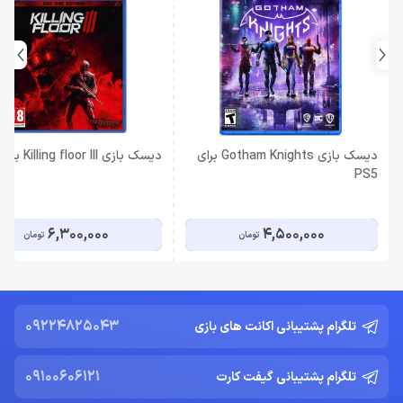
دیسک بازی Gotham Knights برای
دیسک بازی Killing floor III برای PS5
PS5
6,300,000
4,500,000
تومان
تومان
09224825043
تلگرام پشتیبانی اکانت های بازی
09100606121
تلگرام پشتیبانی گیفت کارت