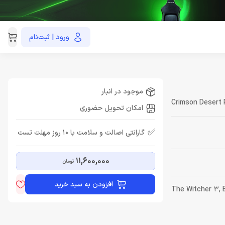
ورود | ثبت‌نام
021-91035390
موجود در انبار
Crimson Desert
امکان تحویل حضوری
✅
گارانتی اصالت و سلامت با 10 روز مهلت تست
11,600,000
تومان
افزودن به سبد خرید
هان‌باز (Open World Action RPG) با الهام از The Witcher 3, Breath