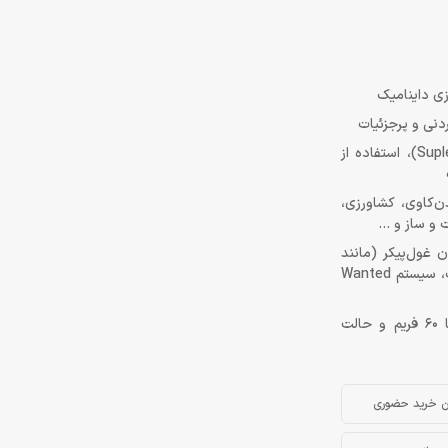
سیستم مبارزات: ترکیبی از نبردهای تن به تن خشن، کشتی کچ (Suplex, Lariat)، استفاده از
ار، معدن‌کاوی، کشاورزی،
و ساز و ...
ن غول‌پیکر (مانند
Shadow of the Colossus)، سیستم روز و شب پویا، فصول گرافیکی جذاب، سیستم Wanted
عملکرد فنی PS5: بهبود یافته با پچ‌های متعدد (حالت Performance با 60 فریم و حالت
ن خرید حضوری