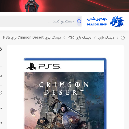
دسته‌بندی محصولات
فروش ویژه
دراگون لند
درا
دیسک بازی
دیسک بازی PS5
دیسک بازی Crimson Desert برای PS5
دیس
دس