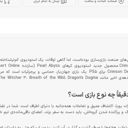
ضمانت اصالت و سلامت
ارسال به تمام ایران
پش
رقابت بی‌سابقه‌ای بین غول‌های صنعت بازی‌سازی بوده‌است، اما گاهی اوقات، یک استودیوی کم‌ترشناخ
بازی‌هایی‌ست که پتانسیل شگفت‌زده‌کردن همگان را دارند. بازی Crimson Desert برای PS5 یک بازی جهان‌باز، حماسی و پ
ه پس از یک خیانت بزرگ و پراکنده شدن گروه‌اش، باید دست به سفر بزند، اعضای باقی‌مانده‌ی تیم
رجزئیات است که می‌توانید هفته‌ها را صرف گشت و گذار در آن کنید، بدون این‌که حتی به داستا