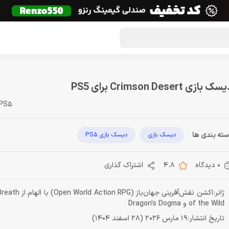
گون لوت
تماس با ما
درباره ما
مجله دراگون شاپ
ک بازی Crimson Desert برای PS5
 PS5
ته بندی ها
دیسک بازی
دیسک بازی PS5
0 دیدگاه
4.8
اشتراک گذاری
ژانر: اکشن نقش‌آفرینی ج
of the Wild و Dragon's Dogma
تاریخ انتشار: 19 مارس 2026 (28 اسفند 1404)