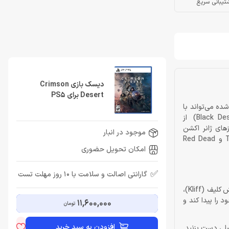
تیبانی سریع
دیسک بازی Crimson
Desert برای PS5
ته‌شده می‌تواند با
یک پروژه‌ی عظیم و بلندپروازانه، همه را شگفت‌زده کند. Crimson Desert محصول جدید استودیوی کرهای Pearl Abyss (سازنده Black Desert Online) از
رجزئیات است که مرزهای ژانر اکشن
موجود در انبار
نقش‌آفرینی را جابه‌جا می‌کند و با ترکیب الهامات گرفته از شاهکارهای دهه‌ی اخیر مانند The Witcher 3، Breath of the Wild، Dragon’s Dogma و Red Dead
امکان تحویل حضوری
✅
گارانتی اصالت و سلامت با 10 روز مهلت تست
Crimson Desert یک بازی جهان‌باز و اکشن نقش‌آفرینی با تمرکز بر مبارزات پویا، اکتشاف عمیق و تعاملات همه‌جانبه با دنیای اطراف است. شما در نقش کلیف (Kliff)،
 خود را پیدا کند و
11,600,000
تومان
افزودن به سبد خرید
ن اصلی دست بزنید.