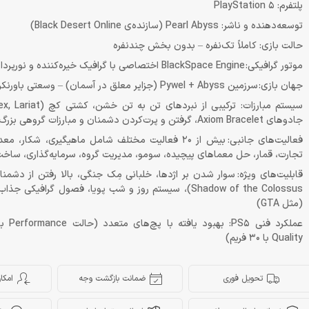
پلتفرم: PlayStation 5
توسعه‌دهنده و ناشر: Pearl Abyss (سازنده‌ی Black Desert Online)
حالت بازی: کاملاً تک‌نفره – بدون بخش چندنفره
موتور گرافیکی: BlackSpace Engine اختصاصی با گرافیک خیره‌کننده و نورپردازی داینامیک
جهان بازی: سرزمین Pywel + Abyss (جزایر معلق در آسمان) – وسعتی باورنکردنی و پرجزئیات
جادوهای Axiom Bracelet، گرفتن و پرت‌کردن دشمنان و مبارزات گروهی بزرگ
فعالیت‌های جانبی: بیش از 20 فعالیت مختلف شامل ماهیگیری، شک
تجارت، قمار، حل معماهای پیچیده، سومو، مدیریت گروه، سرمایه‌گذاری، ساخت 
قابلیت‌های ویژه: سوار شدن بر اژدها، خلبانی مِک جنگی، بالا رفتن از دشمنا
(مثل GTA)
Quality با 30 فریم)
تحویل فوری
ضمانت بازگشت وجه
امکا