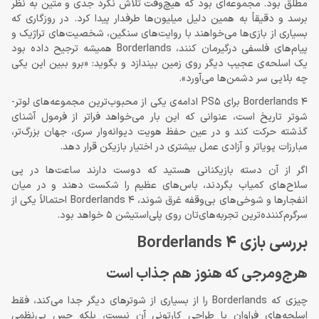
مطلق بود. مجموعه‌ای بود که هیچ‌وقت تلاش نکرد جدی و متین به نظر
برسد و دقیقاً به همین دلیل میلیون‌ها طرفدار پیدا کرد. در روزگاری که
بسیاری از بازی‌ها می‌خواهند با روایت‌های سنگین، شخصیت‌های تراژیک و
پیام‌های فلسفی درگیرمان کنند، Borderlands همیشه ترجیح داده بود
یک اسلحه‌ی عجیب دیگر روی زمین بیندازد و بگوید: «برو ببین این یکی
چه بلایی سر دشمن‌ها می‌آورد».
Borderlands 4 برای PS5 ادامه‌ی یکی از محبوب‌ترین مجموعه‌های لوتر-
شوتر تاریخ است، عنوانی که این بار می‌خواهد فراتر از فرمول آشنای
گذشته حرکت کند و در عین حفظ هویت دیوانه‌وار سری، جهان بزرگ‌تر،
مبارزات پویاتر و آزادی عمل بیشتری در اختیار بازیکن قرار دهد.
اگر از آن دسته بازیکنانی هستید که دوست دارند ساعت‌ها در پی
سلاح‌های کمیاب بگردند، باس‌های عظیم را شکست دهند و در میان
انفجارها و شوخی‌های بی‌وقفه غرق شوند، Borderlands 4 احتمالاً یکی از
سرگرم‌کننده‌ترین تجربه‌های‌تان روی پلی‌استیشن 5 خواهد بود.
بررسی بازی Borderlands 4
هرج‌ومرجی که هنوز هم جذاب است
چیزی که Borderlands را از بسیاری از شوترهای دیگر جدا می‌کند، فقط
اسلحه‌های فراوان یا طراحی کارتونی آن نیست، بلکه حس بی‌نظمی