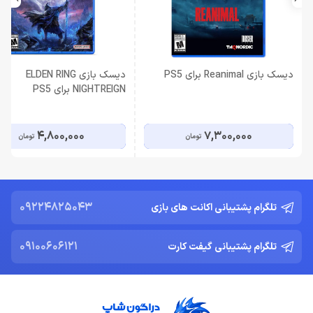
دیسک بازی Reanimal برای PS5
دیسک بازی ELDEN RING
NIGHTREIGN برای PS5
4,800,000
7,300,000
تومان
تومان
09224825043
تلگرام پشتیبانی اکانت های بازی
09100606121
تلگرام پشتیبانی گیفت کارت