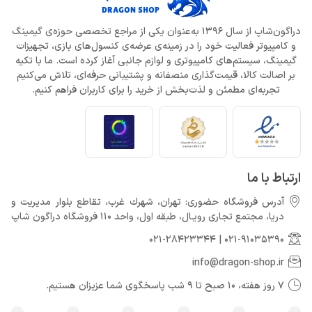
دراگون‌شاپ از سال 1396 به‌عنوان یکی از مراجع تخصصی حوزه‌ی گیمینگ
و کامپیوتر فعالیت خود را در زمینه‌ی عرضه‌ی کنسول‌های بازی، تجهیزات
گیمینگ، سیستم‌های کامپیوتری و لوازم جانبی آغاز کرده است. ما با تکیه
بر اصالت کالا، قیمت‌گذاری منصفانه و پشتیبانی حرفه‌ای، تلاش می‌کنیم
تجربه‌ای مطمئن و لذت‌بخش از خرید را برای کاربران فراهم کنیم.
ارتباط با ما
آدرس فروشگاه حضوری: تهران، شهرك غرب، تقاطع بلوار مدیریت و
دريا، مجتمع تجارى رويـال، طبقه اول، واحد 110 فروشگاه دراگون شاپ
021-28423344
|
021-91035390
info@dragon-shop.ir
7 روز هفته، 10 صبح تا 9 شب پاسخگوی شما عزیزان هستیم.