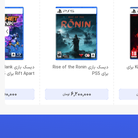
دیسک بازی Killing floor III برای
دیسک بازی Rise of the Ronin
دیسک بازی 
برای PS5
Rift Apart برای PS5
,150,000
6,200,000
ن
تومان