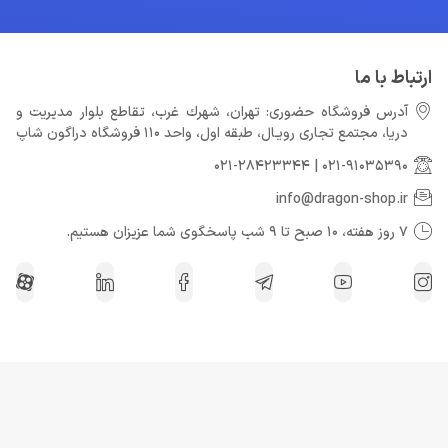
ارتباط با ما
آدرس فروشگاه حضوری: تهران، شهرك غرب، تقاطع بلوار مدیریت و
دريا، مجتمع تجارى رويـال، طبقه اول، واحد 110 فروشگاه دراگون شاپ
021-28423344
|
021-91035390
info@dragon-shop.ir
7 روز هفته، 10 صبح تا 9 شب پاسخگوی شما عزیزان هستیم.