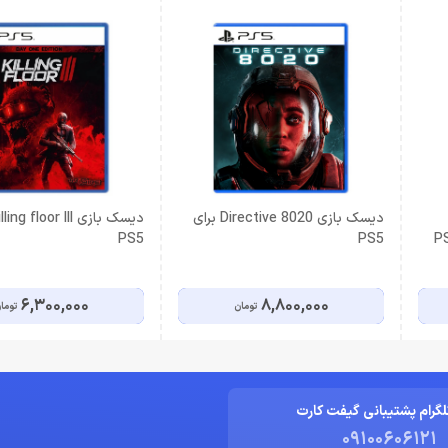
دیسک بازی Directive 8020 برای
PS5
PS5
6,300,000
8,800,000
تومان
توما
لگرام پشتیبانی گیفت کارت
09100606121