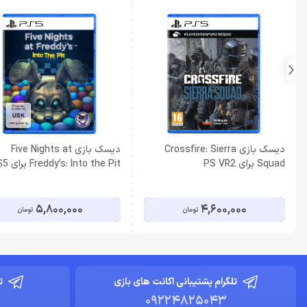
دیسک بازی Crossfire: Sierra
دیسک بازی Five Nights at
Squad برای PS VR2
Freddy’s: Into the Pit برای PS5
5,800,000
4,600,000
تومان
تومان
تلگرام پشتیبانی اکانت های بازی
ت
09224825043