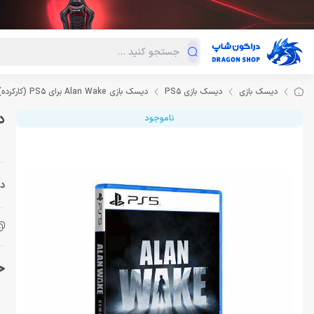
دسته‌بندی محصولات
فروش ویژه
دراگون لند
درا
دیسک بازی
دیسک بازی PS5
دیسک بازی Alan Wake برای PS5 (کارکرده)
دیس
ناموجود
دس
خر