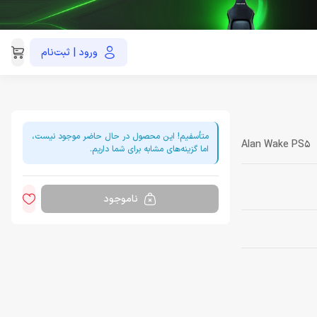
ورود | ثبت‌نام
021-91035390
متأسفیم! این محصول در حال حاضر موجود نیست،
Alan Wake PS5
اما گزینه‌های مشابه برای شما داریم.
ناموجود