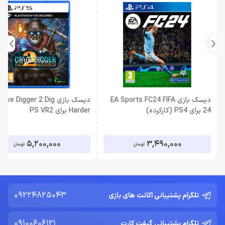
دیسک بازی EA Sports FC24 FIFA
دیسک بازی Cave Digger 2 Dig
24 برای PS4 (کارکرده)
Harder برای PS VR2
5,200,000
3,490,000
تومان
تومان
09224825043
تلگرام پشتیبانی اکانت های بازی
09100606121
تلگرام پشتیبانی گیفت کارت