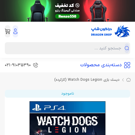
دسته‌بندی محصولات
021-91035390
ديسك بازی Watch Dogs Legion (کارکرده)
ناموجود