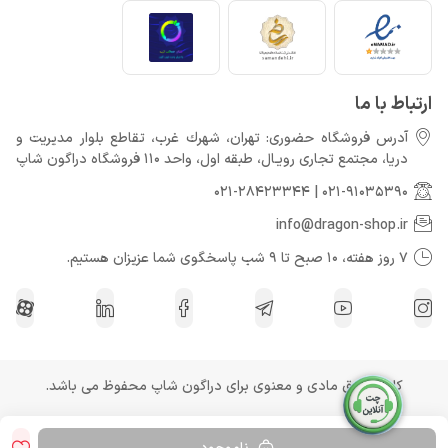
ارتباط با ما
آدرس فروشگاه حضوری: تهران، شهرك غرب، تقاطع بلوار مدیریت و
دريا، مجتمع تجارى رويـال، طبقه اول، واحد 110 فروشگاه دراگون شاپ
021-28423344
|
021-91035390
info@dragon-shop.ir
7 روز هفته، 10 صبح تا 9 شب پاسخگوی شما عزیزان هستیم.
کلیه حقوق مادی و معنوی برای دراگون شاپ محفوظ می باشد.