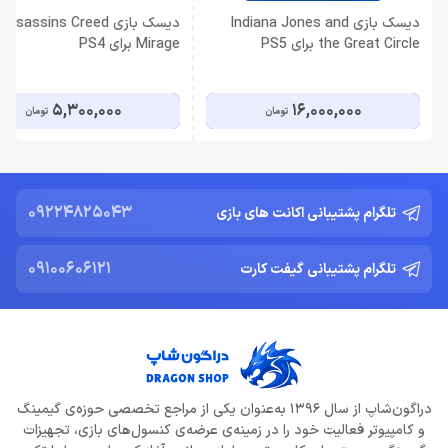
دیسک بازی Indiana Jones and
دیسک بازی Assassins Creed
the Great Circle برای PS5
Mirage برای PS4
5,300,000
16,000,000
تومان
تومان
09224825043
تلگرام پشتیبانی اکانت های بازی
09100606121
تلگرام پشتیبانی گیفت کارت
دراگون‌شاپ از سال 1396 به‌عنوان یکی از مراجع تخصصی حوزه‌ی گیمینگ
و کامپیوتر فعالیت خود را در زمینه‌ی عرضه‌ی کنسول‌های بازی، تجهیزات