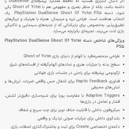
اگر دنبال کنترلری هستید که نه‌فقط عملکرد پیشرفته‌ی DualSense را
داشته باشد، بلکه از منظر بصری و مفهومی هم با Ghost of Yōtei یکی
شود، دسته PlayStation DualSense Ghost Of Yotei PS5 یک
انتخاب هدفمند است. طراحی تیره و مینیمال، همراه با هپتیک و تریگرهای
تطبیق‌پذیر، به‌خصوص برای بازیکنانی که از جنبه‌های سینمایی و تاکتیکی
بازی لذت می‌برند، تجربه‌ای یکپارچه می‌سازد.
ویژگی‌های شاخص دسته PlayStation DualSense Ghost Of Yotei
PS5
طراحی منحصربه‌فرد با الهام از دنیای بازی Ghost of Yotei
سطح بدنه با جزئیات هنری و نمادهای الهام‌گرفته از افسانه‌های شرق
ارگونومی پیشرفته برای راحتی در جلسات بازی طولانی
فناوری Haptic Feedback برای انتقال حس واقعی ضربات، لرزش‌ها و
تنش‌های محیطی
Adaptive Triggers با مقاومت پویا برای شبیه‌سازی دقیق‌تر کشش،
فشار و تعامل در بازی‌ها
میکروفون داخلی با قابلیت حذف نویز برای چت سریع و شفاف
بلندگوی داخلی برای جزئیات صوتی نزدیک و واقعی
دکمه‌ی اختصاصی Create برای ثبت و به‌اشتراک‌گذاری لحظات بازی