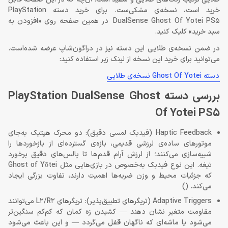
خرید است، نسخه‌ی مشکی‌ست. برای خرید دسته PlayStation
DualSense Ghost Of Yotei PS5 در همین صفحه روی «افزودن به
سبد خرید» کلیک کنید.
در ضمن نسخه‌ی طلایی این دسته نیز در دراگون‌شاپ عرضه شده‌است.
می‌توانید برای خرید این نسخه از لینک زیر استفاده کنید:
دسته Ghost Of Yotei نسخه‌ی طلایی
بررسی دسته PlayStation DualSense Ghost
Of Yotei PS5
Haptic Feedback (فیدبک لمسی دقیق): دو محرک هپتیک به‌جای
موتورهای ساده‌ی لرزشی قدیمی، بازه‌ی گسترده‌ای از بازخوردها را
شبیه‌سازی می‌کنند؛ از لرزش آرام قدم‌ها تا پالس‌های دقیق برخورد
تیغه. این نوع فیدبک به‌خصوص در بازی‌هایی مثل Ghost of Yōtei
که جزئیات محیط و وزن ضربه‌ها اهمیت دارند، تفاوت بزرگی ایجاد
می‌کند. ()
Adaptive Triggers (تریگرهای تطبیق‌پذیر): تریگرهای L2/R2 می‌توانند
مقاومت متغیر نشان دهند — کشیدن زه کمان که کم‌کم سنگین‌تر
می‌شود یا ماشه‌ای که ناگهان قفل می‌گردد — و این باعث می‌شود