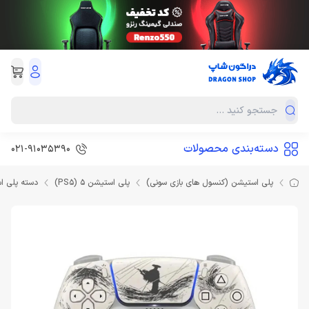
دسته‌بندی محصولات
021-91035390
پلی استیشن (کنسول های بازی سونی)
پلی استیشن 5 (PS5)
دسته پلی ا