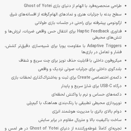
طراحی منحصربه‌فرد با الهام از دنیای بازی Ghost of Yotei
سطح بدنه با جزئیات هنری و نمادهای الهام‌گرفته از افسانه‌های شرق
ارگونومی پیشرفته برای راحتی در جلسات بازی طولانی
فناوری Haptic Feedback برای انتقال حس واقعی ضربات، لرزش‌ها و
تنش‌های محیطی
Adaptive Triggers با مقاومت پویا برای شبیه‌سازی دقیق‌تر کشش،
فشار و تعامل در بازی‌ها
میکروفون داخلی با قابلیت حذف نویز برای چت سریع و شفاف
بلندگوی داخلی برای جزئیات صوتی نزدیک و واقعی
دکمه‌ی اختصاصی Create برای ثبت و به‌اشتراک‌گذاری لحظات بازی
درگاه USB-C برای شارژ سریع و پایدار
دکمه‌های حساس و نرم با واکنش لحظه‌ای
نورپردازی محیطی تطبیقی با رنگ‌بندی هماهنگ با گیم‌پلی
دوام بالای باتری با مدیریت هوشمند انرژی
ساخت باکیفیت بالا و متریال مقاوم در برابر سایش
تجربه‌ای کاملاً غوطه‌ورکننده از دنیای Ghost of Yotei در هر لمس و