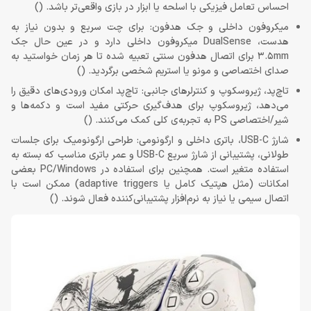
احساس تعامل فیزیکی با اسلحه یا ابزار در بازی واقعی‌تر باشد. ()
میکروفون داخلی و جک هدفون: برای چت سریع و بدون نیاز به
هدست، DualSense میکروفون داخلی دارد و در عین حال جک
3.5mm برای اتصال هدفون سنتی تعبیه شده تا هر زمان خواستید به
صدای اختصاصی و مونو یا استریم شخصی برگردید. ()
تاچ‌پد، ژیروسکوپ و کنترلرهای جانبی: تاچ‌پد امکان ورودی‌های دقیق را
می‌دهد، ژیروسکوپ برای هدف‌گیری حرکتی مفید است و دکمه‌ها و
شیر/اختصاصی PS به تجربه‌ی کلی کمک می‌کنند. ()
شارژ USB-C، باتری داخلی و ارگونومی: طراحی ارگونومیک برای جلسات
طولانی، پشتیبانی از شارژ سریع USB-C و عمر باتری مناسب که بسته به
استفاده متغیر است. همچنین برای استفاده در PC/Windows بعضی
امکانات (مثل هپتیک کامل یا adaptive triggers) ممکن است با
اتصال سیمی یا نیاز به نرم‌افزار پشتیبانی‌کننده فعال شوند. ()