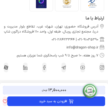
ارتباط با ما
آدرس فروشگاه حضوری: تهران، شهرك غرب، تقاطع بلوار مدیریت و
دريا، مجتمع تجارى رويـال، طبقه اول، واحد 110 فروشگاه دراگون شاپ
021-28423344
|
021-91035390
info@dragon-shop.ir
7 روز هفته، 10 صبح تا 9 شب پاسخگوی شما عزیزان هستیم.
کلیه حقوق مادی و معنوی برای دراگون شاپ محفوظ می باشد.
13,500,000
تومان
افزودن به سبد خرید