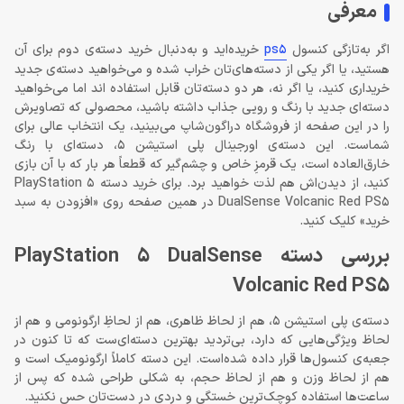
معرفی
اگر به‌تازگی کنسول
ps5
خریده‌اید و به‌دنبال خرید دسته‌ی دوم برای آن
هستید، یا اگر یکی از دسته‌های‌تان خراب شده و می‌خواهید دسته‌ی جدید
خریداری کنید، یا اگر نه، هر دو دسته‌تان قابل استفاده اند اما می‌خواهید
دسته‌ای جدید با رنگ و رویی جذاب داشته باشید، محصولی که تصاویرش
را در این صفحه از فروشگاه دراگون‌شاپ می‌بینید، یک انتخاب عالی برای
شماست. این دسته‌ی اورجینال پلی استیشن 5، دسته‌ای با رنگ
خارق‌العاده است، یک قرمزِ خاص و چشم‌گیر که قطعاً هر بار که با آن بازی
کنید، از دیدن‌اش هم لذت خواهید برد. برای خرید دسته PlayStation 5
DualSense Volcanic Red PS5 در همین صفحه روی «افزودن به سبد
خرید» کلیک کنید.
بررسی دسته PlayStation 5 DualSense
Volcanic Red PS5
دسته‌ی پلی استیشن 5، هم از لحاظ ظاهری، هم از لحاظِ ارگونومی و هم از
لحاظ ویژگی‌هایی که دارد، بی‌تردید بهترین دسته‌ای‌ست که تا کنون در
جعبه‌ی کنسول‌ها قرار داده شده‌است. این دسته کاملاً ارگونومیک است و
هم از لحاظ وزن و هم از لحاظ حجم، به شکلی طراحی شده که پس از
ساعت‌‌ها استفاده کوچک‌ترین خستگی و دردی در دست‌تان حس نکنید.