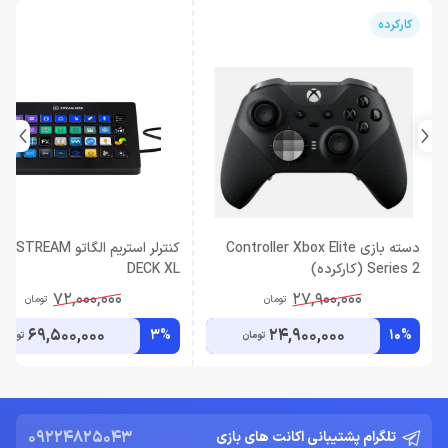
کارکرده
دسته بازی Controller Xbox Elite
کنترلر استریم الگاتو REAM
Series 2 (کارکرده)
DECK XL
72,000,000
27,900,000
تومان
تومان
69,500,000
24,900,000
3%
10%
تومان
تومان
09224825043
تلگرام پشتیبانی اکانت های بازی