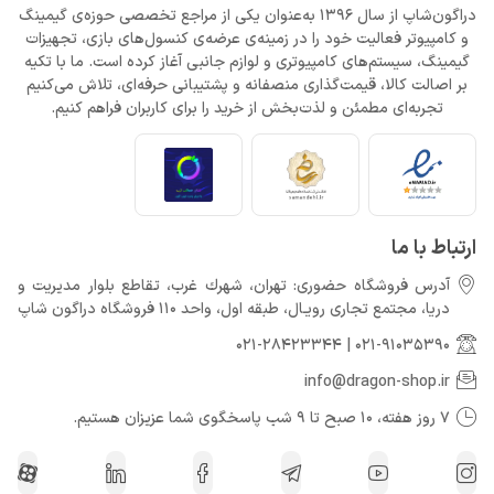
دراگون‌شاپ از سال 1396 به‌عنوان یکی از مراجع تخصصی حوزه‌ی گیمینگ
و کامپیوتر فعالیت خود را در زمینه‌ی عرضه‌ی کنسول‌های بازی، تجهیزات
گیمینگ، سیستم‌های کامپیوتری و لوازم جانبی آغاز کرده است. ما با تکیه
بر اصالت کالا، قیمت‌گذاری منصفانه و پشتیبانی حرفه‌ای، تلاش می‌کنیم
تجربه‌ای مطمئن و لذت‌بخش از خرید را برای کاربران فراهم کنیم.
ارتباط با ما
آدرس فروشگاه حضوری: تهران، شهرك غرب، تقاطع بلوار مدیریت و
دريا، مجتمع تجارى رويـال، طبقه اول، واحد 110 فروشگاه دراگون شاپ
021-28423344
|
021-91035390
info@dragon-shop.ir
7 روز هفته، 10 صبح تا 9 شب پاسخگوی شما عزیزان هستیم.