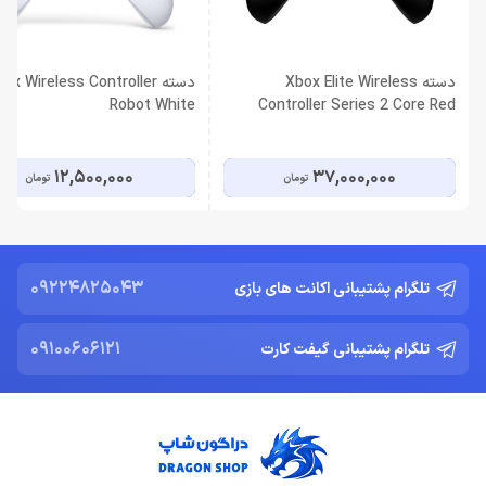
دسته Xbox Elite Wireless
دسته ox Wireless Controller
Robot White
Controller Series 2 Core Red
12,500,000
37,000,000
تومان
تومان
09224825043
تلگرام پشتیبانی اکانت های بازی
09100606121
تلگرام پشتیبانی گیفت کارت