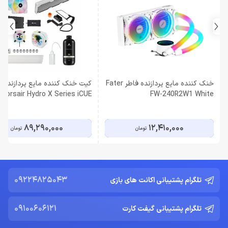
خنک کننده مایع پردازنده فاطر Fater
کیت خنک کننده مایع پردازنده
Corsair Hydro X Series iCUE
FW-240R2W1 White
XH303i RGB Pro White
89,290,000
12,410,000
تومان
تومان
09224825043
تلگرام پشتیبانی اکانت های بازی
09100606121
تلگرام پشتیبانی گیفت کارت