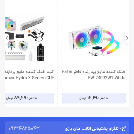
خنک کننده مایع پردازنده فاطر Fater
کیت خنک کننده مایع پردازنده
Corsair Hydro X Series iCUE
FW-240R2W1 White
XH303i RGB Pro White
89,290,000
12,410,000
تومان
تومان
09224825043
تلگرام پشتیبانی اکانت های بازی