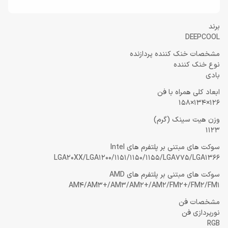
برند
DEEPCOOL
مشخصات خنک کننده پردازنده
نوع خنک کننده
بادی
ابعاد کلی همراه با فن
126×134×158
وزن هیت سینک (گرم)
1123
سوکت های مبتنی بر پلتفرم های Intel
LGA20XX/LGA1200/1151/1150/1155/LGA775/LGA1366
سوکت های مبتنی بر پلتفرم های AMD
AM4/AM3+/AM3/AM2+/AM2/FM2+/FM2/FM1
مشخصات فن
نورپردازی فن
RGB