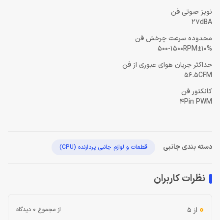
نویز صوتی فن
27dBA
محدوده سرعت چرخش فن
500-1500RPM±10%
حداکثر جریان هوای عبوری از فن
56.5CFM
کانکتور فن
4Pin PWM
دسته بندی جانبی
قطعات و لوازم جانبی پردازنده (CPU)
نظرات کاربران
0
از ۵
از مجموع 0 دیدگاه