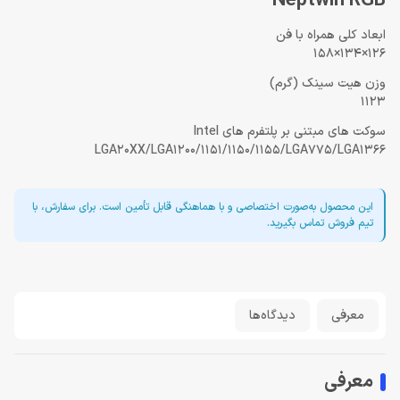
Neptwin RGB
ابعاد کلی همراه با فن
126×134×158
وزن هیت سینک (گرم)
1123
سوکت های مبتنی بر پلتفرم های Intel
LGA20XX/LGA1200/1151/1150/1155/LGA775/LGA1366
این محصول به‌صورت اختصاصی و با هماهنگی قابل تأمین است. برای سفارش، با
تیم فروش تماس بگیرید.
معرفی
دیدگاه‌ها
معرفی