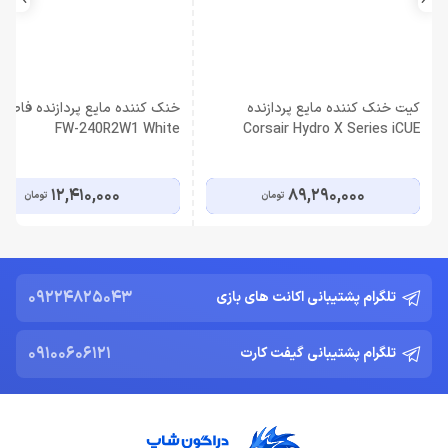
کیت خنک کننده مایع پردازنده
خن
FW-240R2W1 White
Corsair Hydro X Series iCUE
XH303i RGB Pro White
12,410,000
89,290,000
تومان
تومان
09224825043
تلگرام پشتیبانی اکانت های بازی
09100606121
تلگرام پشتیبانی گیفت کارت