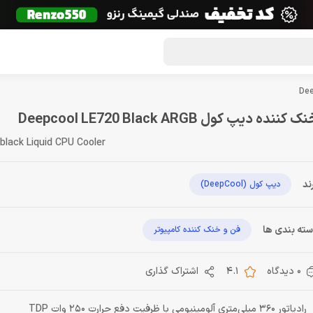
گون لوت
تماس با ما
درباره ما
مجله دراگون شاپ
ک کننده دیپ کول Deepcool LE720 Black ARGB
black Liquid CPU Cooler
ند
دیپ کول (DeepCool)
ته بندی ها
فن و خنک کننده کامپیوتر
0 دیدگاه
4.1
اشتراک گذاری
رادیاتور 360 میلی‌متری آلومینیومی با ظرفیت دفع حرارت 250 وات TDP