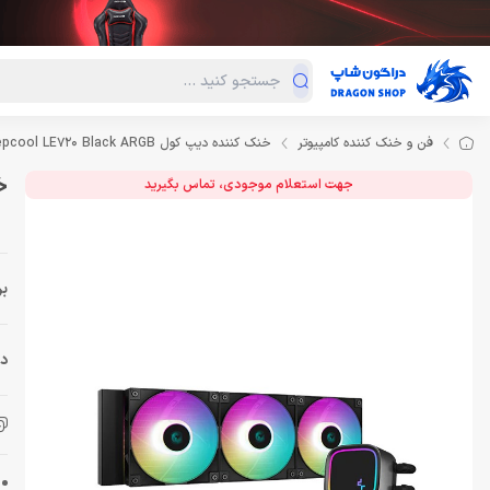
دسته‌بندی محصولات
فروش ویژه
دراگون لند
درا
فن و خنک کننده کامپیوتر
خنک کننده دیپ کول Deepcool LE720 Black ARGB
خن
جهت استعلام موجودی، تماس بگیرید
بر
دس