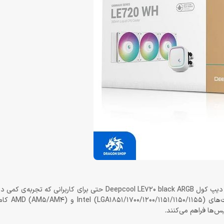
به لطف براکت‌های فلزی مقاوم و طراحی مهندسی‌شده، نصب خنک کننده دیپ کول Deepcool LE720 black ARGB حتی ب
دارند، ساده و سریع انجام می‌