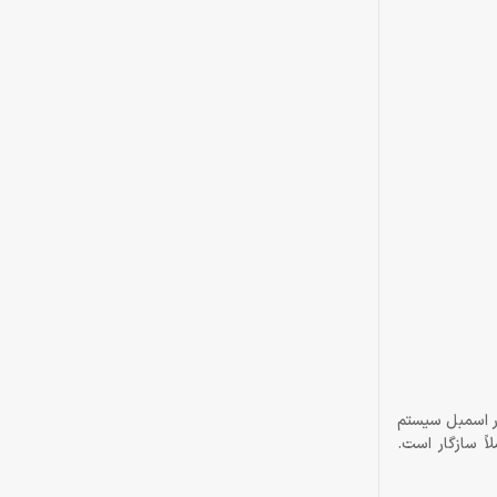
رای کاربرانی که تجربه‌ی کمی در اسمبل سیستم
شود. این خنک‌کننده با جدیدترین سوکت‌های Intel (LGA1851/1700/1200/1151/1150/1155) و AMD (AM5/AM4) کاملاً سازگار است.