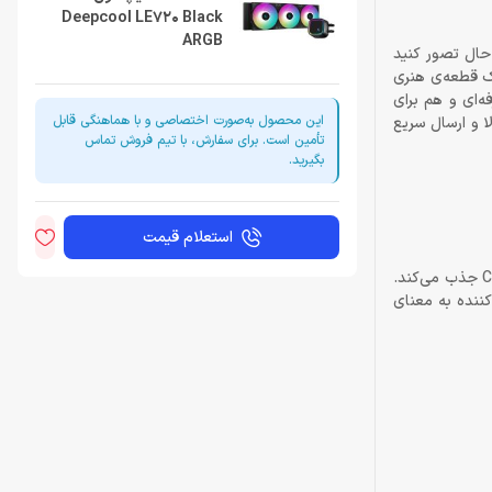
Deepcool LE720 Black
ARGB
حال تصور کنید
جام شود که نه‌تنها عملکردی بی‌رقیب دارد، بلکه با رنگ سفید براق و نورپردازی ARGB، مثل یک قطعه‌ی هنری
یمرهای حرفه‌ای و هم برای
این محصول به‌صورت اختصاصی و با هماهنگی قابل
 حالا با ضمانت اصالت کالا و ارسال سریع
تأمین است. برای سفارش، با تیم فروش تماس
بگیرید.
استعلام قیمت
در قلب LE720 WH یک بلوک آب با طراحی میکروکانال فوق‌العاده دقیق و یک صفحه‌ی مسی ضخیم قرار گرفته که گرما را با سرعتی چشمگیر از سطح CPU جذب می‌کند.
درتمند با فشار استاتیک بالا دفع می‌شود. توان دفع حرارتی 250 وات TDP این خنک‌کننده به معنای