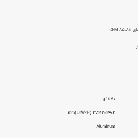
1570 g
402×120×27 mm(L×W×H)
Aluminum