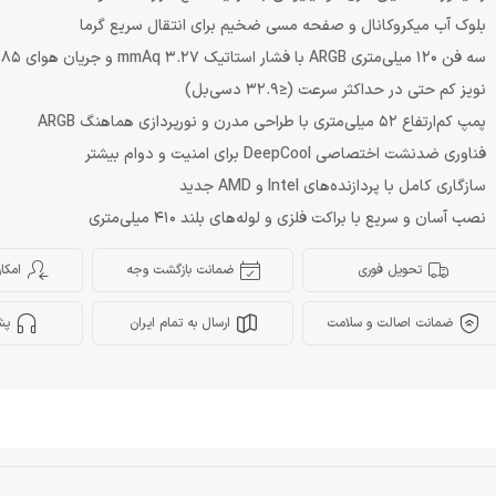
بلوک آب میکروکانال و صفحه مسی ضخیم برای انتقال سریع گرما
سه فن 120 میلی‌متری ARGB با فشار استاتیک 3.27 mmAq و جریان هوای 85.85 CFM
نویز کم حتی در حداکثر سرعت (≤32.9 دسی‌بل)
پمپ کم‌ارتفاع 52 میلی‌متری با طراحی مدرن و نورپردازی هماهنگ ARGB
فناوری ضدنشت اختصاصی DeepCool برای امنیت و دوام بیشتر
سازگاری کامل با پردازنده‌های Intel و AMD جدید
نصب آسان و سریع با براکت فلزی و لوله‌های بلند 410 میلی‌متری
تحویل فوری
ضمانت بازگشت وجه
امکا
ضمانت اصالت و سلامت
ارسال به تمام ایران
پش