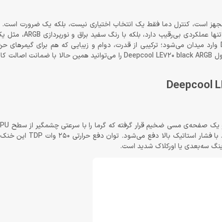
جهز است، کنترل دما فقط یک انتخاب اختیاری نیست، بلکه یک ضرورت است. 
این کنترل دما با یک خنک‌کننده‌ی مایع 360 میلی‌متری ان
درون کیس‌تان می‌درخشد. اینجاست که DeepCool LE720 black ARGB وارد میدان می‌شود؛ ترکیبی از قدرت، دوام و زیبایی که هم برای گ
تولیدکنندگان محتوا یک انتخاب اطمینان‌بخش است. خنک کننده دیپ کول Deepcool LE720 black ARGB را می‌توانید همین
این گرما به رادیاتور 360 میلی‌متری منتقل شده و توسط سه فن ق
ینگ سه‌بعدی یا اورکلاک شدید است.