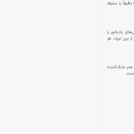
 نوری را دقیقاً با سلیقه
 فشار استاتیک 3.27 mmAq، عبور مؤثر هوا از فین‌های رادیاتور را
هنگام بازی یا کار از بین نرود. هر
طول عمر خنک‌کننده
است.