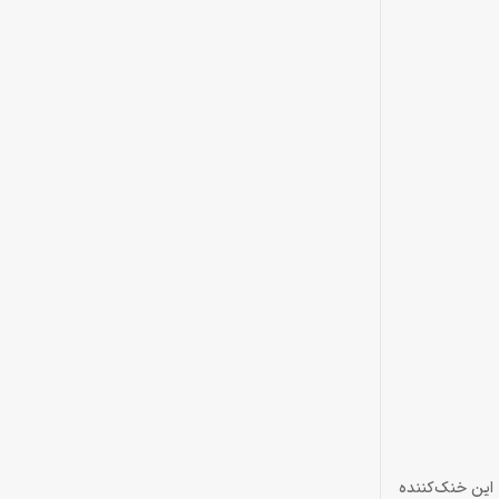
م‌های امروزی دارد. ارتفاع تنها 52 میلی‌متر باعث شده این خنک‌کننده