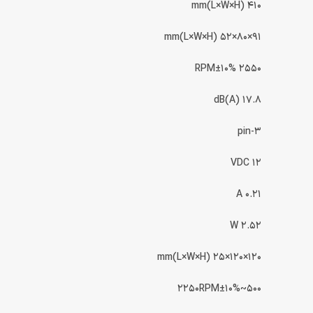
410 mm(L×W×H)
91×80×52 mm(L×W×H)
2550 RPM±10%
17.8 dB(A)
3-pin
12 VDC
0.21 A
2.52 W
120×120×25 mm(L×W×H)
500~2250RPM±10%