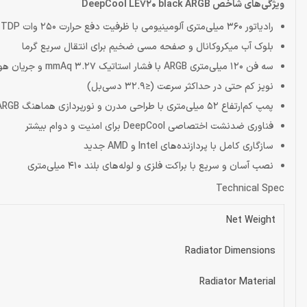
ویژگی‌های شاخص DeepCool LE720 black ARGB
رادیاتور 360 میلی‌متری آلومینیومی با ظرفیت دفع حرارت 250 وات TDP
بلوک آب میکروکانال و صفحه مسی ضخیم برای انتقال سریع گرما
سه فن 120 میلی‌متری ARGB با فشار استاتیک 3.27 mmAq و جریان هوای 85.85 CFM
نویز کم حتی در حداکثر سرعت (≤32.9 دسی‌بل)
پمپ کم‌ارتفاع 52 میلی‌متری با طراحی مدرن و نورپردازی هماهنگ ARGB
فناوری ضدنشت اختصاصی DeepCool برای امنیت و دوام بیشتر
سازگاری کامل با پردازنده‌های Intel و AMD جدید
نصب آسان و سریع با براکت فلزی و لوله‌های بلند 410 میلی‌متری
Technical Spec
Net Weight
Radiator Dimensions
Radiator Material